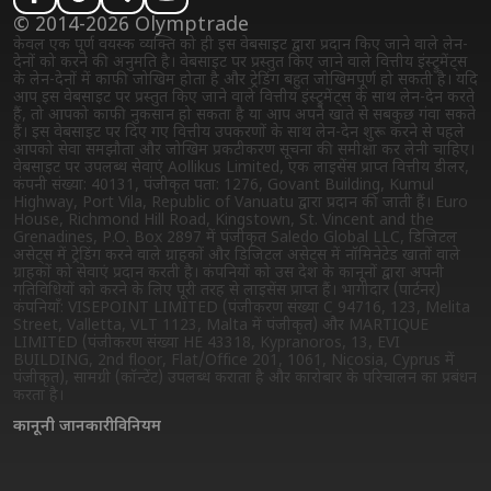
© 2014-2026 Olymptrade
केवल एक पूर्ण वयस्क व्यक्ति को ही इस वेबसाइट द्वारा प्रदान किए जाने वाले लेन-
देनों को करने की अनुमति है। वेबसाइट पर प्रस्तुत किए जाने वाले वित्तीय इंस्ट्रुमेंट्स
के लेन-देनों में काफी जोखिम होता है और ट्रेडिंग बहुत जोखिमपूर्ण हो सकती है। यदि
आप इस वेबसाइट पर प्रस्तुत किए जाने वाले वित्तीय इंस्ट्रुमेंट्स के साथ लेन-देन करते
हैं, तो आपको काफी नुकसान हो सकता है या आप अपने खाते से सबकुछ गंवा सकते
हैं। इस वेबसाइट पर दिए गए वित्तीय उपकरणों के साथ लेन-देन शुरू करने से पहले
आपको सेवा समझौता और जोखिम प्रकटीकरण सूचना की समीक्षा कर लेनी चाहिए।
वेबसाइट पर उपलब्ध सेवाएं Aollikus Limited, एक लाइसेंस प्राप्त वित्तीय डीलर,
कंपनी संख्या: 40131, पंजीकृत पता: 1276, Govant Building, Kumul
Highway, Port Vila, Republic of Vanuatu द्वारा प्रदान की जाती हैं। Euro
House, Richmond Hill Road, Kingstown, St. Vincent and the
Grenadines, P.O. Box 2897 में पंजीकृत Saledo Global LLC, डिजिटल
असेट्स में ट्रेडिंग करने वाले ग्राहकों और डिजिटल असेट्स में नॉमिनेटेड खातों वाले
ग्राहकों को सेवाएं प्रदान करती है। कंपनियों को उस देश के कानूनों द्वारा अपनी
गतिविधियों को करने के लिए पूरी तरह से लाइसेंस प्राप्त हैं। भागीदार (पार्टनर)
कंपनियाँ: VISEPOINT LIMITED (पंजीकरण संख्या C 94716, 123, Melita
Street, Valletta, VLT 1123, Malta में पंजीकृत) और MARTIQUE
LIMITED (पंजीकरण संख्या HE 43318, Kypranoros, 13, EVI
BUILDING, 2nd floor, Flat/Office 201, 1061, Nicosia, Cyprus में
पंजीकृत), सामग्री (कॉन्टेंट) उपलब्ध कराता है और कारोबार के परिचालन का प्रबंधन
करता है।
कानूनी जानकारी
विनियम