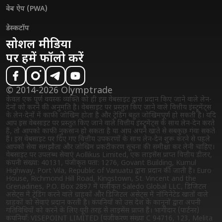
वेब ऐप (PWA)
डेस्कटॉप
सोशल मीडिया
पर हमें फॉलो करें
© 2014-2026 Olymptrade
केवल एक पूर्ण वयस्क व्यक्ति को ही इस वेबसाइट द्वारा प्रदान किए जाने वाले लेन-
देनों को करने की अनुमति है। वेबसाइट पर प्रस्तुत किए जाने वाले वित्तीय इंस्ट्रुमेंट्स
के लेन-देनों में काफी जोखिम होता है और ट्रेडिंग बहुत जोखिमपूर्ण हो सकती है। यदि
आप इस वेबसाइट पर प्रस्तुत किए जाने वाले वित्तीय इंस्ट्रुमेंट्स के साथ लेन-देन करते
हैं, तो आपको काफी नुकसान हो सकता है या आप अपने खाते से सबकुछ गंवा सकते
हैं। इस वेबसाइट पर दिए गए वित्तीय उपकरणों के साथ लेन-देन शुरू करने से पहले
आपको सेवा समझौता और जोखिम प्रकटीकरण सूचना की समीक्षा कर लेनी चाहिए।
वेबसाइट पर उपलब्ध सेवाएं Aollikus Limited, एक लाइसेंस प्राप्त वित्तीय डीलर,
कंपनी संख्या: 40131, पंजीकृत पता: 1276, Govant Building, Kumul
Highway, Port Vila, Republic of Vanuatu द्वारा प्रदान की जाती हैं। Euro
House, Richmond Hill Road, Kingstown, St. Vincent and the
Grenadines, P.O. Box 2897 में पंजीकृत Saledo Global LLC, डिजिटल
असेट्स में ट्रेडिंग करने वाले ग्राहकों और डिजिटल असेट्स में नॉमिनेटेड खातों वाले
ग्राहकों को सेवाएं प्रदान करती है। कंपनियों को उस देश के कानूनों द्वारा अपनी
गतिविधियों को करने के लिए पूरी तरह से लाइसेंस प्राप्त हैं। भागीदार (पार्टनर)
कंपनियाँ: VISEPOINT LIMITED (पंजीकरण संख्या C 94716, 123, Melita