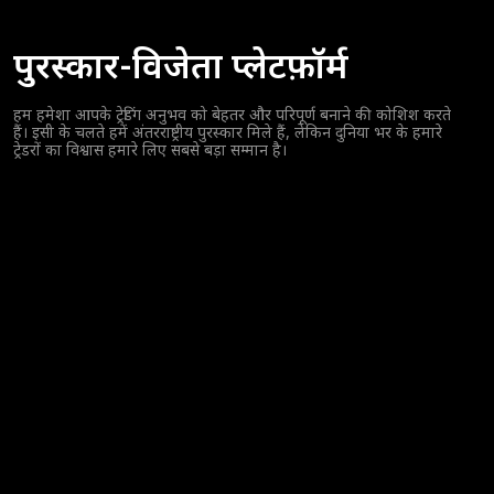
पुरस्कार-विजेता प्लेटफ़ॉर्म
हम हमेशा आपके ट्रेडिंग अनुभव को बेहतर और परिपूर्ण बनाने की कोशिश करते
हैं। इसी के चलते हमें अंतरराष्ट्रीय पुरस्कार मिले हैं, लेकिन दुनिया भर के हमारे
ट्रेडरों का विश्वास हमारे लिए सबसे बड़ा सम्मान है।
2026
सर्वश्रेष्ठ मल्टी-असेट ट्रेडिंग प्लेटफ़ॉर्म
FxDailyInfo, 2026