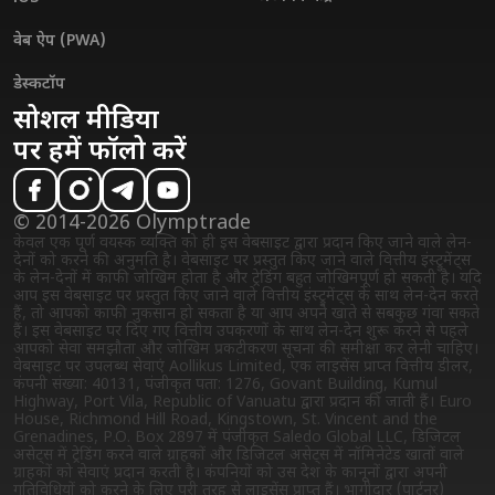
वेब ऐप (PWA)
डेस्कटॉप
सोशल मीडिया
पर हमें फॉलो करें
© 2014-2026 Olymptrade
केवल एक पूर्ण वयस्क व्यक्ति को ही इस वेबसाइट द्वारा प्रदान किए जाने वाले लेन-
देनों को करने की अनुमति है। वेबसाइट पर प्रस्तुत किए जाने वाले वित्तीय इंस्ट्रुमेंट्स
के लेन-देनों में काफी जोखिम होता है और ट्रेडिंग बहुत जोखिमपूर्ण हो सकती है। यदि
आप इस वेबसाइट पर प्रस्तुत किए जाने वाले वित्तीय इंस्ट्रुमेंट्स के साथ लेन-देन करते
हैं, तो आपको काफी नुकसान हो सकता है या आप अपने खाते से सबकुछ गंवा सकते
हैं। इस वेबसाइट पर दिए गए वित्तीय उपकरणों के साथ लेन-देन शुरू करने से पहले
आपको सेवा समझौता और जोखिम प्रकटीकरण सूचना की समीक्षा कर लेनी चाहिए।
वेबसाइट पर उपलब्ध सेवाएं Aollikus Limited, एक लाइसेंस प्राप्त वित्तीय डीलर,
कंपनी संख्या: 40131, पंजीकृत पता: 1276, Govant Building, Kumul
Highway, Port Vila, Republic of Vanuatu द्वारा प्रदान की जाती हैं। Euro
House, Richmond Hill Road, Kingstown, St. Vincent and the
Grenadines, P.O. Box 2897 में पंजीकृत Saledo Global LLC, डिजिटल
असेट्स में ट्रेडिंग करने वाले ग्राहकों और डिजिटल असेट्स में नॉमिनेटेड खातों वाले
ग्राहकों को सेवाएं प्रदान करती है। कंपनियों को उस देश के कानूनों द्वारा अपनी
गतिविधियों को करने के लिए पूरी तरह से लाइसेंस प्राप्त हैं। भागीदार (पार्टनर)