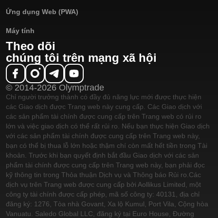
Ứng dụng Web (PWA)
Máy tính
Theo dõi
chúng tôi trên mạng xã hội
© 2014-2026 Olymptrade
Chỉ người trưởng thành có đầy đủ năng lực mới được thực hiện
các Giao dịch được Trang web này cung cấp. Các Giao dịch với
các sản phẩm tài chính được cung cấp trên Trang web có rủi ro
lớn và việc giao dịch có thể rất rủi ro. Nếu bạn thực hiện Giao dịch
với các sản phẩm tài chính được cung cấp trên Trang web này,
bạn có thể bị thua lỗ lớn hoặc thậm chí còn mất hết tiền trong Tài
khoản. Trước khi bạn quyết định bắt đầu Giao dịch với các sản
phẩm tài chính được cung cấp trên Trang web này, bạn phải đọc
kỹ thông tin trong Thỏa thuận Dịch vụ và Thông báo Rủi ro.
Các
dịch vụ trên Trang web được cung cấp bởi Aollikus Limited, một
công ty tài chính được cấp phép, mã số công ty: 40131, địa chỉ
đăng ký: 1276, Tòa nhà Govant, Xa lộ Kumul, Port Vila, Cộng hòa
Vanuatu. Saledo Global LLC, đăng ký tại Euro House, Đường