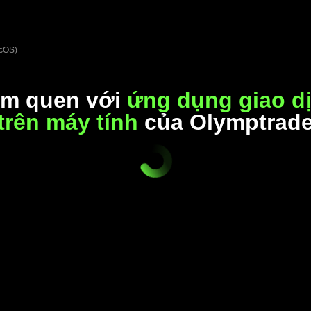
acOS)
m quen với
ứng dụng giao d
trên máy tính
của Olymptrad