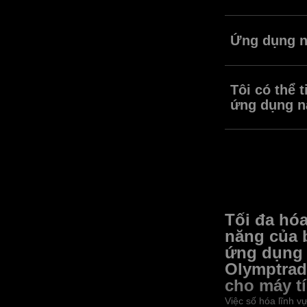
Ứng dụng Olymptr
thao tác trên gia
Ứng dụng n
Ứng dụng Olymptra
hợp cho người dù
Tôi có thể 
ứng dụng n
Bạn có thể tiếp c
Tối đa hóa
năng của 
ứng dụng
Olymptrad
cho máy t
Việc số hóa lĩnh v