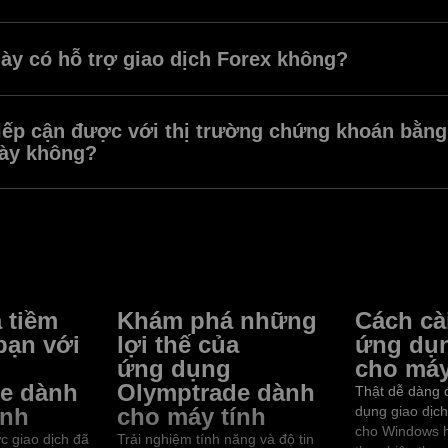
ade được thiết kế để tạo điều kiện dễ dàng cho nhà giao dịch ở mọi c
o diện và tận dụng được mọi công cụ.
ày có hỗ trợ giao dịch Forex không?
de có chế độ giao dịch Forex. Chế độ giao dịch, chiến thuật và tài s
ng có các phong cách giao dịch và sở thích khác nhau.
tiếp cận được với thị trường chứng khoán bằng
ày không?
ận được cổ phiếu, tiền tệ, chỉ số và nhiều loại tài sản khác trong ứng 
 tiềm
Khám phá những
Cách cà
bạn với
lợi thế của
ứng dụ
ứng dụng
cho máy
e dành
Olymptrade dành
Thật dễ dàng đ
ính
cho máy tính
dụng giao dịc
cho Windows 
ực giao dịch đã
Trải nghiệm tính năng và độ tin