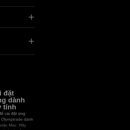
ấp độ có thể
ản đa dạng phù
dụng Olymptrade.
i đặt
ng dành
 tính
ể cài đặt ứng
h Olymptrade dành
hoặc Mac. Hãy