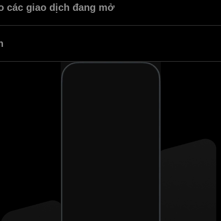
o các giao dịch đang mở
o giao dịch đang mở của bạn để tăng khả năng đối phó với biến động.
n
húng tôi để tiếp cận các giá trị giao dịch cao hơn.