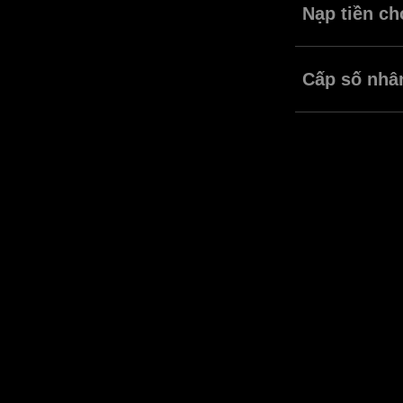
Nạp tiền ch
Nạp thêm tiền và
Cấp số nhâ
Sử dụng vốn của c