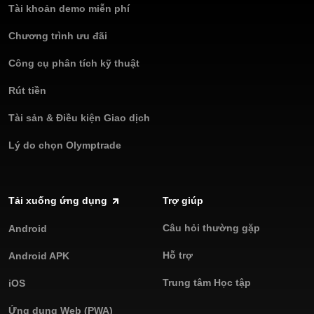
Tài khoản demo miễn phí
Chương trình ưu đãi
Công cụ phân tích kỹ thuật
Rút tiền
Tài sản & Điều kiện Giao dịch
Lý do chọn Olymptrade
Tải xuống ứng dụng
Trợ giúp
Câu hỏi thường gặp
Android
Hỗ trợ
Android APK
Trung tâm Học tập
iOS
Ứng dụng Web (PWA)