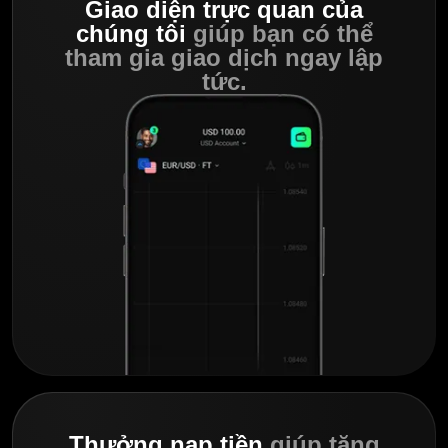
Giao diện trực quan của
chúng tôi
giúp bạn có thể
tham gia giao dịch ngay lập
tức.
Thưởng nạp tiền
giúp tăng