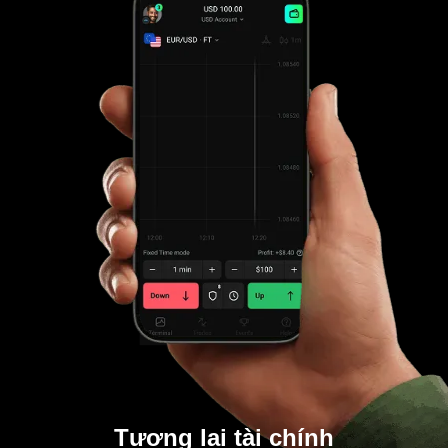
Tương lai tài chính