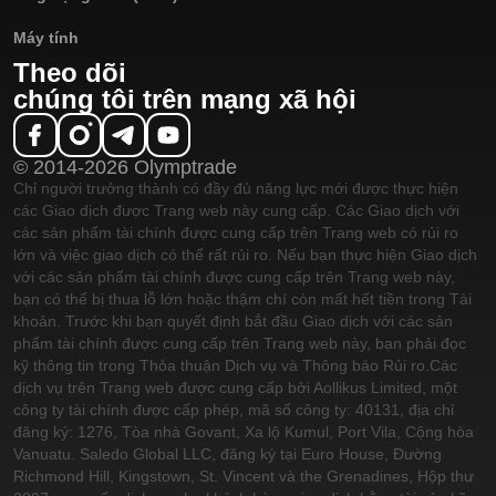
Máy tính
Theo dõi
chúng tôi trên mạng xã hội
© 2014-2026 Olymptrade
Chỉ người trưởng thành có đầy đủ năng lực mới được thực hiện
các Giao dịch được Trang web này cung cấp. Các Giao dịch với
các sản phẩm tài chính được cung cấp trên Trang web có rủi ro
lớn và việc giao dịch có thể rất rủi ro. Nếu bạn thực hiện Giao dịch
với các sản phẩm tài chính được cung cấp trên Trang web này,
bạn có thể bị thua lỗ lớn hoặc thậm chí còn mất hết tiền trong Tài
khoản. Trước khi bạn quyết định bắt đầu Giao dịch với các sản
phẩm tài chính được cung cấp trên Trang web này, bạn phải đọc
kỹ thông tin trong Thỏa thuận Dịch vụ và Thông báo Rủi ro.
Các
dịch vụ trên Trang web được cung cấp bởi Aollikus Limited, một
công ty tài chính được cấp phép, mã số công ty: 40131, địa chỉ
đăng ký: 1276, Tòa nhà Govant, Xa lộ Kumul, Port Vila, Cộng hòa
Vanuatu. Saledo Global LLC, đăng ký tại Euro House, Đường
Richmond Hill, Kingstown, St. Vincent và the Grenadines, Hộp thư