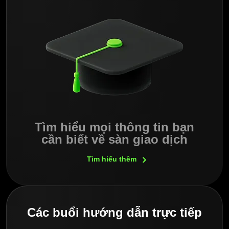
Tìm hiểu mọi thông tin bạn
cần biết về sàn giao dịch
Tìm hiểu
thêm
Các buổi hướng dẫn trực tiếp