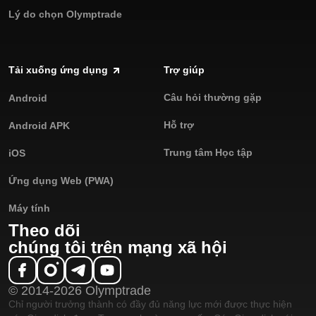
Lý do chọn Olymptrade
Tải xuống ứng dụng
Trợ giúp
Câu hỏi thường gặp
Android
Hỗ trợ
Android APK
Trung tâm Học tập
iOS
Ứng dụng Web (PWA)
Máy tính
Theo dõi
chúng tôi trên mạng xã hội
© 2014-2026 Olymptrade
Chỉ người trưởng thành có đầy đủ năng lực mới được thực hiện