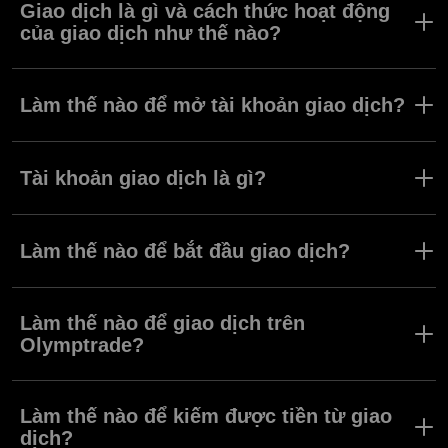
Giao dịch là gì và cách thức hoạt động
của giao dịch như thế nào?
Nói chung, giao dịch liên quan đến việc mua và bán tài sản với
mục tiêu kiếm tiền từ sự biến động giá. Trên Olymptrade, việc
Làm thế nào để mở tài khoản giao dịch?
này hoạt động bằng cách mở và đóng giao dịch trên nhiều tài sản
khác nhau ở một trong ba chế độ giao dịch để tạo ra lợi nhuận từ
Để mở tài khoản giao dịch, bạn chỉ cần đăng ký trên Olymptrade
chênh lệch giá.
và xác minh hồ sơ của mình.
Tài khoản giao dịch là gì?
Tài khoản giao dịch là tài khoản thật (nghĩa là không phải tài
khoản demo) mà bạn có thể dùng để thực hiện giao dịch trên
Làm thế nào để bắt đầu giao dịch?
Olymptrade. Bạn có thể nạp tiền vào tài khoản và mọi lợi nhuận
kiếm được sẽ được ghi có vào tài khoản này, sau đó bạn có thể
Sau khi đăng ký trên Olymptrade và xác minh hồ sơ của bạn, bạn
rút tiền về bằng phương thức thanh toán mong muốn.
cần nạp tiền vào tài khoản thật. Một khi bạn đã nạp tiền vào tài
Làm thế nào để giao dịch trên
khoản, bạn có thể bắt đầu mở giao dịch.
Olymptrade?
Trong chế độ Fixed Time, bạn sẽ mở giao dịch trong một khung
thời gian cụ thể theo hướng mà bạn cho rằng giá tài sản sẽ di
Làm thế nào để kiếm được tiền từ giao
chuyển theo. Chế độ Forex cho phép bạn mở giao dịch theo một
dịch?