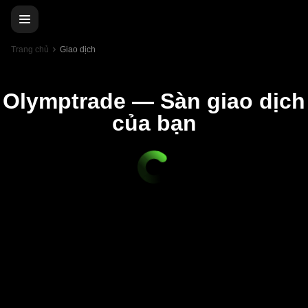
Trang chủ
Giao dịch
Olymptrade — Sàn giao dịch
của bạn