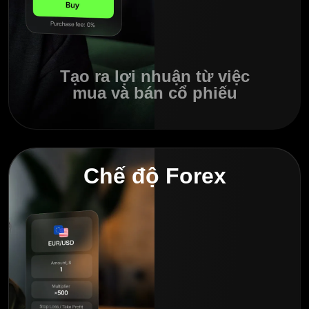
Tạo ra lợi nhuận từ việc
mua và bán cổ phiếu
Chế độ Forex