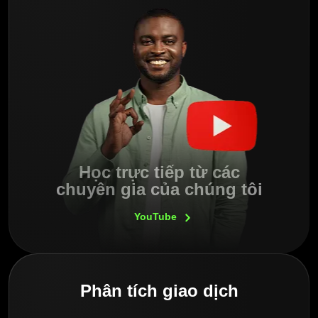
Học trực tiếp từ các
chuyên gia của chúng tôi
YouTube
Phân tích giao dịch