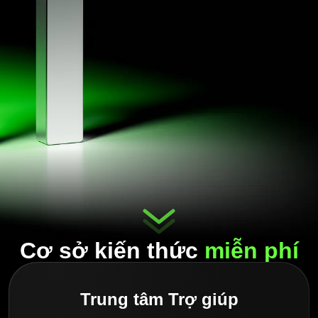
Cơ sở kiến thức
miễn phí
Trung tâm Trợ giúp