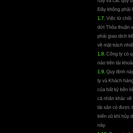
này và các quy đ
Đây không phải l
1.7.
Việc từ chối 
dứt Thỏa thuận 
phải giao dịch t
về mặt trách nhi
1.8.
Công ty có q
nào trên tài khoả
1.9.
Quy định này
ty và Khách hàn
của bất kỳ bên l
cá nhân khác về 
tài sản có được 
triển vũ khí hủy 
này.