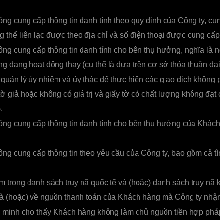
g cung cấp thông tin danh tính theo quy định của Công ty, cun
g thể liên lạc được theo địa chỉ và số điện thoại được cung cấp
g cung cấp thông tin danh tính cho bên thụ hưởng, nghĩa là 
g đang hoạt động thay (cụ thể là dựa trên cơ sở thỏa thuận đại
uản lý ủy nhiệm và ủy thác để thực hiện các giao dịch không p
ờ giả hoặc không có giá trị và giấy tờ có chất lượng không đạt 
.
ng cung cấp thông tin danh tính cho bên thụ hưởng của Khách
g cung cấp thông tin theo yêu cầu của Công ty, bao gồm cả tìn
trong danh sách truy nã quốc tế và (hoặc) danh sách truy nã 
à (hoặc) về nguồn thanh toán của Khách hàng mà Công ty nhậ
ác minh cho thấy Khách hàng không làm chủ nguồn tiền hợp ph