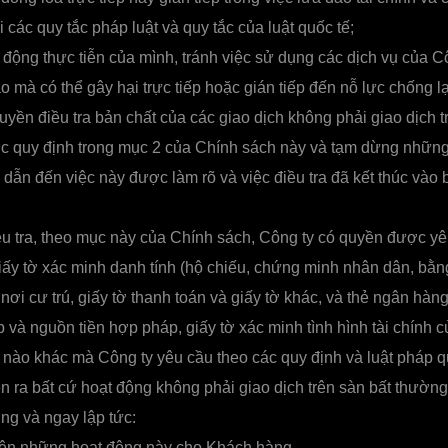
 các quy tắc pháp luật và quy tắc của luật quốc tế;
động thực tiễn của mình, tránh việc sử dụng các dịch vụ của Cô
mà có thể gây hại trực tiếp hoặc gián tiếp đến nỗ lực chống lại
yền điều tra bản chất của các giao dịch không phải giao dịch t
 quy định trong mục 2 của Chính sách này và tạm dừng những
o dẫn đến việc này được làm rõ và việc điều tra đã kết thúc vào 
ều tra, theo mục này của Chính sách, Công ty có quyền được y
ấy tờ xác minh danh tính (hộ chiếu, chứng minh nhân dân, bằng l
 nơi cư trú, giấy tờ thanh toán và giấy tờ khác, và thẻ ngân hà
và nguồn tiền hợp pháp, giấy tờ xác minh tình hình tài chính 
ờ nào khác mà Công ty yêu cầu theo các quy định và luật pháp q
n ra bất cứ hoạt động không phải giao dịch trên sàn bất thường
g và ngay lập tức:
iện những hoạt động này cho Khách hàng