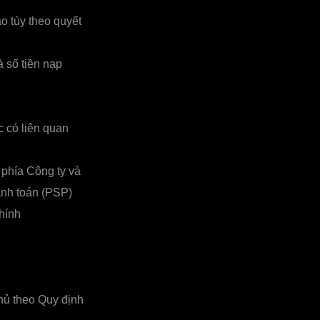
o tùy theo quyết
 số tiền nạp
 có liên quan
 phía Công ty và
anh toán (PSP)
hính
hủ theo Quy định