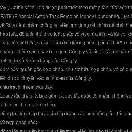
ày ("Chính sách") đã được phát triển theo một phần của việc tr
 FATF (Financial Action Task Force on Money Laundering, Lực
về Rửa tiền) nhằm chống lại việc lạm dụng tài chính để phát h
p luật, để tuân thủ theo luật pháp về việc rửa tiền và tài trợ k
h nạp tiền, rút tiền, và các giao dịch không phải giao dịch trên sà
hàng. Chính sách này bao quát Công ty và tất cả các đối tác c
hanh toán và Khách hàng của Công ty.
đảm bảo nguồn gốc hợp pháp, chủ sở hữu hợp pháp, và có qu
tiền được chuyển vào tài khoản của Công ty.
hịu trách nhiệm sau đây:
c quy tắc pháp lý, bao gồm cả quy tắc quốc tế, nhằm chống lại 
 đảo tài chính, và rửa tiền.
đồng lõa trực tiếp hay gián tiếp trong các hoạt động tài chính 
 bất hợp pháp nào;
đồng lõa trực tiếp hay gián tiếp trong việc lừa đảo tài chính và