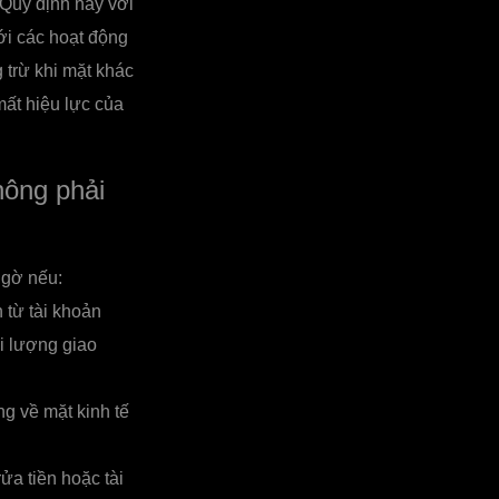
Quy định này với
ới các hoạt động
 trừ khi mặt khác
mất hiệu lực của
hông phải
ngờ nếu:
 từ tài khoản
i lượng giao
ng về mặt kinh tế
ửa tiền hoặc tài