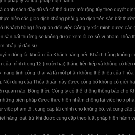
ịnh pháp lý và luật pháp hiện hành.
à danh sách đầy đủ và có thể được mở rộng tùy theo quyết địn
thực hiện các giao dịch không phải giao dịch trên sàn bất thườ
với Khách hàng liên quan đến việc Công ty xác minh được các 
rên sàn bất thường sẽ không được xem là cơ sở vi phạm Thỏa t
ệm pháp lý dân sự.
uyền đóng tài khoản của Khách hàng nếu Khách hàng không có 
n của mình trong 12 (mười hai) tháng liên tiếp và không có tiền 
 mang tính công khai và là một phần không thể thiếu của Thỏa
g. Nội dung của Thỏa thuận này được công bố không có giới hạ
iên quan nào. Đồng thời, Công ty có thể không thông báo cho K
những biện pháp được thực hiện nhằm chống lại việc hợp pháp
từ việc phạm tội, cung cấp tài chính cho khủng bố, và cung cấp t
diệt hàng loạt, trừ khi được cung cấp theo luật pháp hiện hành 