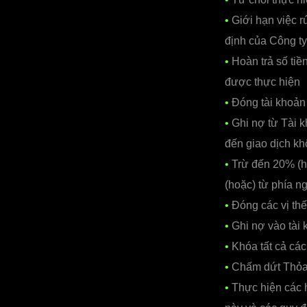
•
Giới hạn việc r
định của Công ty
•
Hoàn trả số tiề
được thực hiện
•
Đóng tài khoản 
•
Ghi nợ từ Tài k
đến giao dịch kh
•
Trừ đến 20% (ha
(hoặc) từ phía n
•
Đóng các vị thế
•
Ghi nợ vào tài
•
Khóa tất cả các
•
Chấm dứt Thỏa
•
Thực hiện các h