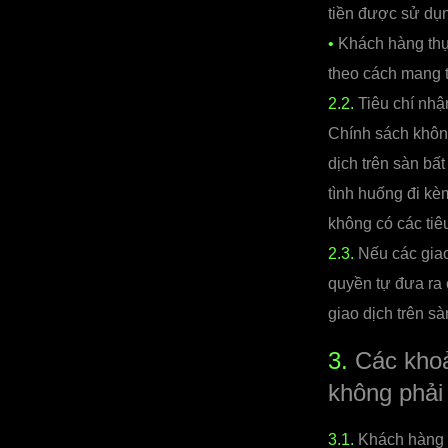
tiền được sử dụn
•
Khách hàng thực
theo cách mang t
2.2.
Tiêu chí nhậ
Chính sách không
dịch trên sàn bất
tình huống đi kè
không có các tiê
2.3.
Nếu các giao
quyền tự đưa ra
giao dịch trên sà
3.
Các khoản
không phải 
3.1.
Khách hàng c