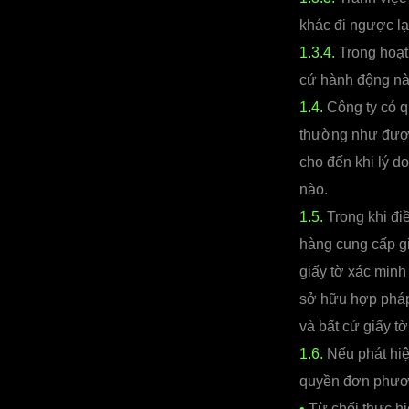
khác đi ngược lại
1.3.4.
Trong hoạt 
cứ hành động nào 
1.4.
Công ty có qu
thường như được
cho đến khi lý d
nào.
1.5.
Trong khi đi
hàng cung cấp gi
giấy tờ xác minh
sở hữu hợp pháp 
và bất cứ giấy t
1.6.
Nếu phát hiệ
quyền đơn phươn
•
Từ chối thực h