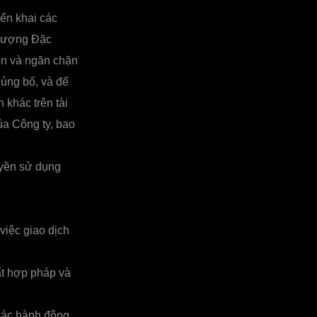
iển khai các
 lượng Đặc
iện và ngăn chặn
hủng bố, và để
n khác trên tài
ủa Công ty, bao
yền sử dụng
việc giao dịch
bất hợp pháp và
 các hành động