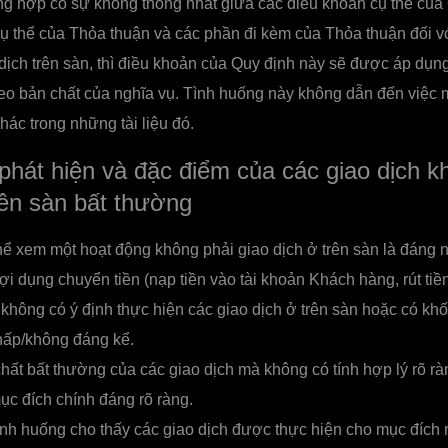
g hợp có sự không thống nhất giữa các điều khoản cụ thể của 
ụ thể của Thỏa thuận và các phần đi kèm của Thỏa thuận đối v
dịch trên sàn, thì điều khoản của Quy định này sẽ được áp dụng
eo bản chất của nghĩa vụ. Tình huống này không dẫn đến việc 
hác trong những tài liệu đó.
 phát hiện và đặc điểm của các giao dịch k
rên sàn bất thường
hể xem một hoạt động không phải giao dịch ở trên sàn là đáng 
ợi dụng chuyển tiền (nạp tiền vào tài khoản Khách hàng, rút tiền
hông có ý định thực hiện các giao dịch ở trên sàn hoặc có khố
thấp/không đáng kể.
hất bất thường của các giao dịch mà không có tính hợp lý rõ rà
c đích chính đáng rõ ràng.
ình huống cho thấy các giao dịch được thực hiện cho mục đích r