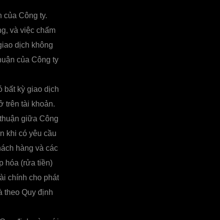
h của Công ty.
ng, và việc chấm
giao dịch không
huận của Công ty
bất kỳ giao dịch
ở trên tài khoản.
 thuận giữa Công
n khi có yêu cầu
hách hàng và các
 hóa (rửa tiền)
ài chính cho phát
và theo Quy định