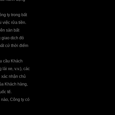
ng ty trong bất
 việc rửa tiền.
rên sàn bất
 giao dịch đó
bất cứ thời điểm
êu cầu Khách
ái xe, v.v.), các
ng xác nhận chủ
của Khách hàng,
uốc tế.
 nào, Công ty có