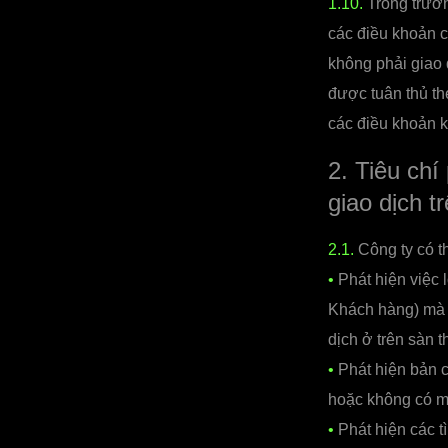
1.10.
Trong trườn
các điều khoản c
không phải giao 
được tuân thủ th
các điều khoản k
2. Tiêu chí
giao dịch t
2.1.
Công ty có t
•
Phát hiện việc l
Khách hàng) mà k
dịch ở trên sàn 
•
Phát hiện bản c
hoặc không có mụ
•
Phát hiện các t