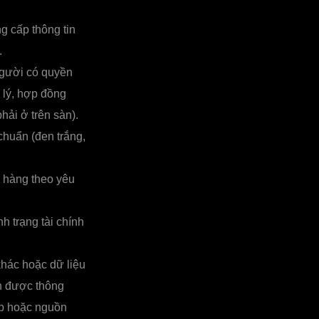
g cấp thông tin
.
người có quyền
 lý, hợp đồng
hải ở trên sàn).
chuẩn (đen trắng,
 hàng theo yêu
h trạng tài chính
khác hoặc dữ liệu
n được thông
áp hoặc nguồn