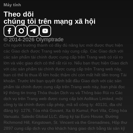
Máy tính
Theo dõi
chúng tôi trên mạng xã hội
© 2014-2026 Olymptrade
Chỉ người trưởng thành có đầy đủ năng lực mới được thực hiện
các Giao dịch được Trang web này cung cấp. Các Giao dịch với
các sản phẩm tài chính được cung cấp trên Trang web có rủi ro
lớn và việc giao dịch có thể rất rủi ro. Nếu bạn thực hiện Giao dịch
với các sản phẩm tài chính được cung cấp trên Trang web này,
bạn có thể bị thua lỗ lớn hoặc thậm chí còn mất hết tiền trong Tài
khoản. Trước khi bạn quyết định bắt đầu Giao dịch với các sản
phẩm tài chính được cung cấp trên Trang web này, bạn phải đọc
kỹ thông tin trong Thỏa thuận Dịch vụ và Thông báo Rủi ro.
Các
dịch vụ trên Trang web được cung cấp bởi Aollikus Limited, một
công ty tài chính được cấp phép, mã số công ty: 40131, địa chỉ
đăng ký: 1276, Tòa nhà Govant, Xa lộ Kumul, Port Vila, Cộng hòa
Vanuatu. Saledo Global LLC, đăng ký tại Euro House, Đường
Richmond Hill, Kingstown, St. Vincent và the Grenadines, Hộp thư
2897 cung cấp dịch vụ cho khách hàng giao dịch bằng tài sản kỹ