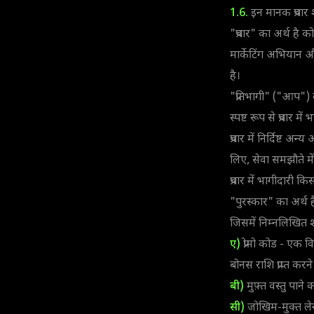
1.6.
इन मानक प्रचार शर
"प्रचार" का अर्थ है को
मार्केटिंग अभियान 
है।
"प्रतिभागी" ("आप") का
स्पष्ट रूप से प्रचार 
प्रचार में निर्दिष्ट अ
लिए, सेवा समझौते मे
प्रचार में भागीदारी किस
"पुरस्कार" का अर्थ ह
जिसमें निम्नलिखित शा
ए)
प्रोमो कोड - एक व
बोनस राशि प्राप्त कर
बी)
मुफ़्त वस्तु पाने
सी)
जोखिम-मुक्त लेन-द