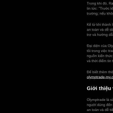
Trong khi đó, Ra
tin tức: "Trước 
trường; nếu không
Kể từ khi thành 
an toàn và dễ d
trợ và hướng dẫ
Đại diện của Ol
tôi trong việc t
nguồn kiến ‌‌thứ
và thời điểm tin
Để biết thêm thô
olymptrade-my.
Giới thiệu
Olymptrade là s
người dùng đến t
an toàn và dễ t