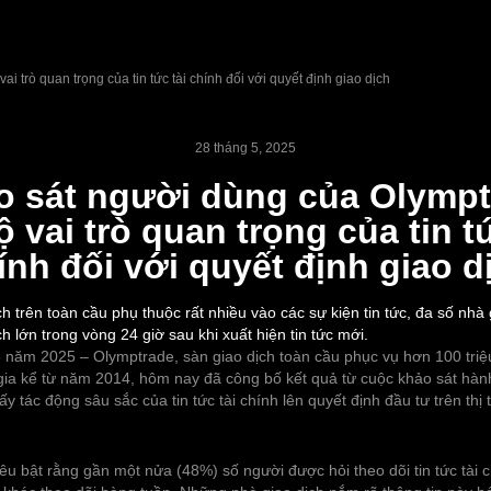
ai trò quan trọng của tin tức tài chính đối với quyết định giao dịch
28 tháng 5, 2025
o sát người dùng của Olympt
lộ vai trò quan trọng của tin t
ính đối với quyết định giao d
h trên toàn cầu phụ thuộc rất nhiều vào các sự kiện tin tức, đa số nhà 
ch lớn trong vòng 24 giờ sau khi xuất hiện tin tức mới.
 năm 2025 – Olymptrade, sàn giao dịch toàn cầu phục vụ hơn 100 tri
gia kể từ năm 2014, hôm nay đã công bố kết quả từ cuộc khảo sát hành
ấy tác động sâu sắc của tin tức tài chính lên quyết định đầu tư trên thị
êu bật rằng gần một nửa (48%) số người được hỏi theo dõi tin tức tài 