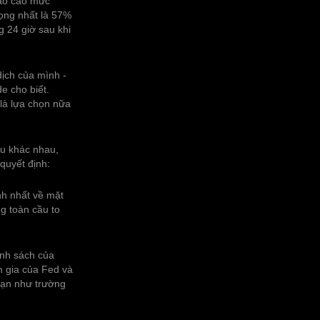
báo cáo mức
rọng nhất là 57%
g 24 giờ sau khi
ịch của mình -
e cho biết.
 là lựa chọn nữa
ầu khác nhau,
quyết định:
nh nhất về mặt
g toàn cầu to
ính sách của
m gia của Fed và
hạn như trường