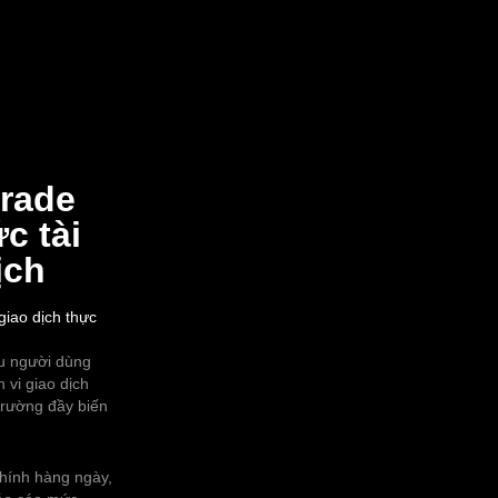
rade
ức tài
ịch
giao dịch thực
ệu người dùng
 vi giao dịch
 trường đầy biến
chính hàng ngày,