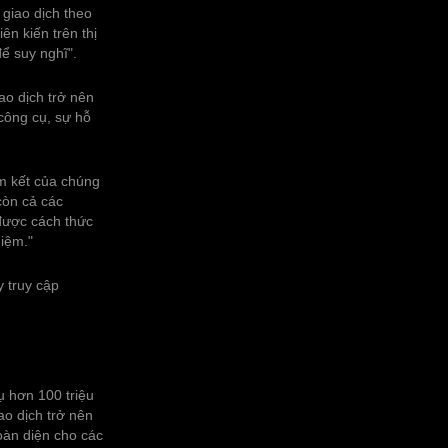
 giao dịch theo
ên kiến trên thị
để suy nghĩ".
ao dịch trở nên
công cụ, sự hỗ
am kết của chúng
còn cả các
 được cách thức
hiệm."
y truy cập
ụ hơn 100 triệu
ao dịch trở nên
oàn diện cho các