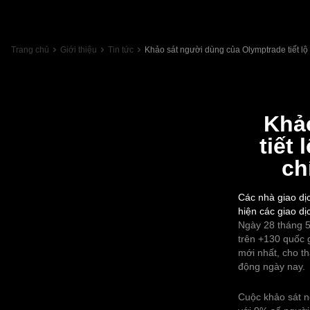
Trang chủ
Giới thiệu
Tin tức
Khảo sát người dùng của Olymptrade tiết lộ v
Khả
tiết 
ch
Các nhà giao dịc
hiện các giao dị
Ngày 28 tháng 5
trên +130 quốc 
mới nhất, cho th
động ngày nay.
Cuộc khảo sát n