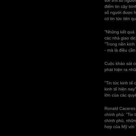
với 9% số người
điểm tin cậy bìn
số người được hỏ
có tin tức liên q
"Những kết quả 
các nhà giao dịc
"Trong nền kinh 
- mà là điều cần
Cuộc khảo sát cũ
phát hiện ra nh
"Tin tức kinh t
kinh tế hiện na
lớn của các quyế
Ronald Caceres 
chính phủ: "Tin
chính phủ, nhữn
hợp của Mỹ với 