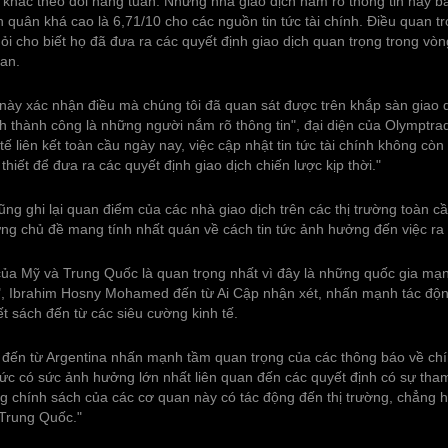
 khác theo dõi hàng tuần. Những nhà giao dịch nắm rõ thông tin này 
h quân khá cao là 6,71/10 cho các nguồn tin tức tài chính. Điều quan t
i cho biết họ đã đưa ra các quyết định giao dịch quan trọng trong vòn
uan.
này xác nhận điều mà chúng tôi đã quan sát được trên khắp sàn giao d
h thành công là những người nắm rõ thông tin", đại diện của Olymptrad
tế liên kết toàn cầu ngày nay, việc cập nhật tin tức tài chính không còn
 thiết để đưa ra các quyết định giao dịch chiến lược kịp thời."
ng ghi lại quan điểm của các nhà giao dịch trên các thị trường toàn c
ững chủ đề mang tính nhất quán về cách tin tức ảnh hưởng đến việc ra 
ế của Mỹ và Trung Quốc là quan trọng nhất vì đây là những quốc gia mạ
y", Ibrahim Hosny Mohamed đến từ Ai Cập nhận xét, nhấn mạnh tác độn
t sách đến từ các siêu cường kinh tế.
đến từ Argentina nhấn mạnh tầm quan trọng của các thông báo về ch
 tức có sức ảnh hưởng lớn nhất liên quan đến các quyết định có sự tha
g chính sách của các cơ quan này có tác động đến thị trường, chẳng 
Trung Quốc."