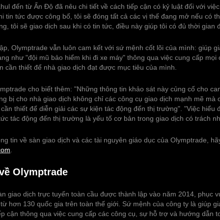
hul đến từ Ấn Độ đã nêu chi tiết về cách tiếp cận có kỷ luật đối với việc
khi tin tức được công bố, tôi sẽ đóng tất cả các vị thế đang mở nếu có thi
, tôi sẽ giao dịch sau khi có tin tức, điều này giúp tôi có đủ thời gian 
lập, Olymptrade vẫn luôn cam kết với sứ mệnh cốt lõi của mình: giúp gi
àng như "đội mũ bảo hiểm khi đi xe máy" thông qua việc cung cấp mọi 
n cần thiết để nhà giao dịch đạt được mục tiêu của mình.
ymptrade cho biết thêm: "Những thông tin khảo sát này củng cố cho c
rang bị cho nhà giao dịch không chỉ các công cụ giao dịch mạnh mẽ mà 
c cần thiết để diễn giải các sự kiện tác động đến thị trường". "Việc hiểu
 tức tác động đến thị trường là yếu tố cơ bản trong giao dịch có trách n
ng tin về sàn giao dịch và các tài nguyên giáo dục của Olymptrade, hã
com
.
 về Olymptrade
àn giao dịch trực tuyến toàn cầu được thành lập vào năm 2014, phục v
ừ hơn 130 quốc gia trên toàn thế giới. Sứ mệnh của công ty là giúp gi
iếp cận thông qua việc cung cấp các công cụ, sự hỗ trợ và hướng dẫn t