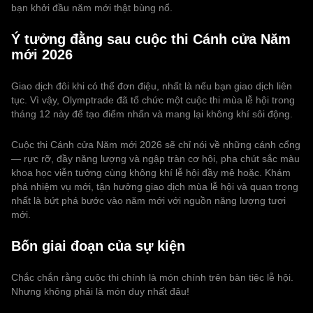
bạn khởi đầu năm mới thật bùng nổ.
Ý tưởng đằng sau cuộc thi Cánh cửa Năm
mới 2026
Giao dịch đôi khi có thể đơn điệu, nhất là nếu bạn giao dịch liên
tục. Vì vậy, Olymptrade đã tổ chức một cuộc thi mùa lễ hội trong
tháng 12 này để tạo điểm nhấn và mang lại không khí sôi động.
Cuộc thi Cánh cửa Năm mới 2026 sẽ chỉ nói về những cánh cổng
— rực rỡ, đầy năng lượng và ngập tràn cơ hội, pha chút sắc màu
khoa học viễn tưởng cùng không khí lễ hội đầy mê hoặc. Khám
phá nhiệm vụ mới, tận hưởng giao dịch mùa lễ hội và quan trọng
nhất là bứt phá bước vào năm mới với nguồn năng lượng tươi
mới.
Bốn giai đoạn của sự kiện
Chắc chắn rằng cuộc thi chính là món chính trên bàn tiệc lễ hội.
Nhưng không phải là món duy nhất đâu!