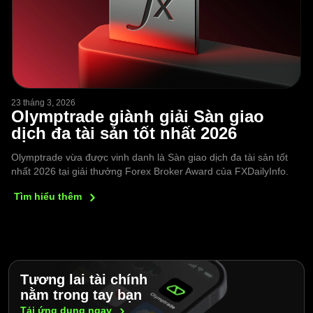
23 tháng 3, 2026
Olymptrade giành giải Sàn giao
dịch đa tài sản tốt nhất 2026
Olymptrade vừa được vinh danh là Sàn giao dịch đa tài sản tốt
nhất 2026 tại giải thưởng Forex Broker Award của FXDailyInfo.
Tìm hiểu
thêm
Tương lai tài chính
nằm trong tay bạn
Tải ứng dụng
ngay