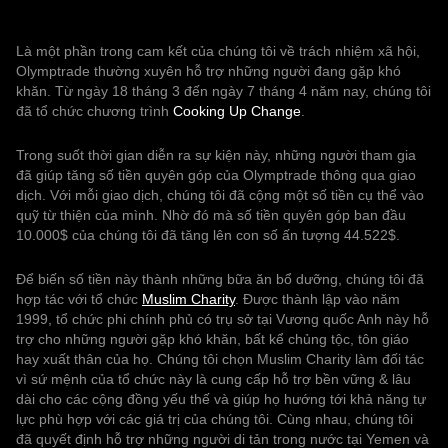
Là một phần trong cam kết của chúng tôi về trách nhiệm xã hội,
Olymptrade thường xuyên hỗ trợ những người đang gặp khó
khăn. Từ ngày 18 tháng 3 đến ngày 7 tháng 4 năm nay, chúng tôi
đã tổ chức chương trình
Cooking Up Change
.
Trong suốt thời gian diễn ra sự kiện này, những người tham gia
đã giúp tăng số tiền quyên góp của Olymptrade thông qua giao
dịch. Với mỗi giao dịch, chúng tôi đã cộng một số tiền cụ thể vào
quỹ từ thiện của mình. Nhờ đó mà số tiền quyên góp ban đầu
10.000$ của chúng tôi đã tăng lên con số ấn tượng 44.522$.
Để biến số tiền này thành những bữa ăn bổ dưỡng, chúng tôi đã
hợp tác với tổ chức
Muslim Charity
. Được thành lập vào năm
1999, tổ chức phi chính phủ có trụ sở tại Vương quốc Anh này hỗ
trợ cho những người gặp khó khăn, bất kể chủng tộc, tôn giáo
hay xuất thân của họ. Chúng tôi chọn Muslim Charity làm đối tác
vì sứ mệnh của tổ chức này là cung cấp hỗ trợ bền vững & lâu
dài cho các cộng đồng yếu thế và giúp họ hướng tới khả năng tự
lực phù hợp với các giá trị của chúng tôi. Cùng nhau, chúng tôi
đã quyết định hỗ trợ những người di tản trong nước tại Yemen và