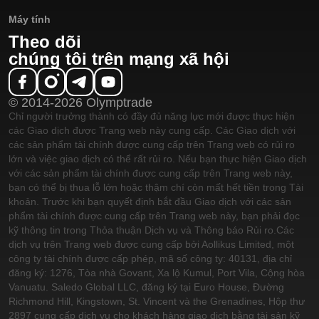
Máy tính
Theo dõi
chúng tôi trên mạng xã hội
© 2014-2026 Olymptrade
Chỉ người trưởng thành có đầy đủ năng lực mới được thực hiện
các Giao dịch được Trang web này cung cấp. Các Giao dịch với
các sản phẩm tài chính được cung cấp trên Trang web có rủi ro
lớn và việc giao dịch có thể rất rủi ro. Nếu bạn thực hiện Giao dịch
với các sản phẩm tài chính được cung cấp trên Trang web này,
bạn có thể bị thua lỗ lớn hoặc thậm chí còn mất hết tiền trong Tài
khoản. Trước khi bạn quyết định bắt đầu Giao dịch với các sản
phẩm tài chính được cung cấp trên Trang web này, bạn phải đọc
kỹ thông tin trong Thỏa thuận Dịch vụ và Thông báo Rủi ro.
Các
dịch vụ trên Trang web được cung cấp bởi Aollikus Limited, một
công ty tài chính được cấp phép, mã số công ty: 40131, địa chỉ
đăng ký: 1276, Tòa nhà Govant, Xa lộ Kumul, Port Vila, Cộng hòa
Vanuatu. Saledo Global LLC, đăng ký tại Euro House, Đường
Richmond Hill, Kingstown, St. Vincent và the Grenadines, Hộp thư
2897 cung cấp dịch vụ cho khách hàng giao dịch bằng tài sản kỹ