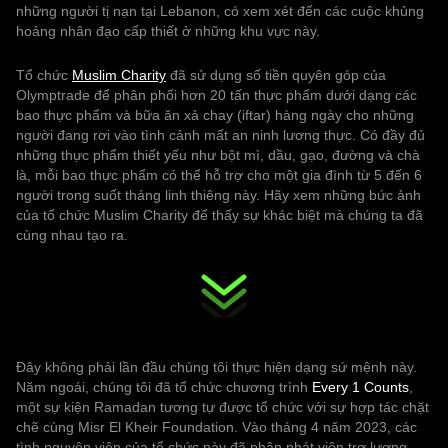
những người tị nạn tại Lebanon, có xem xét đến các cuộc khủng
hoảng nhân đạo cấp thiết ở những khu vực này.
Tổ chức
Muslim Charity
đã sử dụng số tiền quyên góp của
Olymptrade để phân phối hơn 20 tấn thực phẩm dưới dạng các
bao thực phẩm và bữa ăn xả chay (iftar) hàng ngày cho những
người đang rơi vào tình cảnh mất an ninh lương thực. Có đầy đủ
những thực phẩm thiết yếu như bột mì, dầu, gạo, đường và chà
là, mỗi bao thực phẩm có thể hỗ trợ cho một gia đình từ 5 đến 6
người trong suốt tháng linh thiêng này. Hãy xem những bức ảnh
của tổ chức Muslim Charity để thấy sự khác biệt mà chúng ta đã
cùng nhau tạo ra.
Đây không phải lần đầu chúng tôi thực hiện dạng sứ mệnh này.
Năm ngoái, chúng tôi đã tổ chức chương trình
Every 1 Counts
,
một sự kiện Ramadan tương tự được tổ chức với sự hợp tác chặt
chẽ cùng Misr El Kheir Foundation. Vào tháng 4 năm 2023, các
tình nguyện viên của tổ chức này đã phân phát viện trợ lương