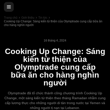
Trang chủ
Giới thiệu
Tin tức
Cooking Up Change: Sáng kiến từ thiện của Olymptrade cung cấp bữa ăn
cho hàng nghìn người
16 tháng 4, 2024
Cooking Up Change: Sáng
kiến từ thiện của
Olymptrade cung cấp
bữa ăn cho hàng nghìn
người
Olymptrade đã tổ chức thành công chương trình Cooking Up
Change, một sáng kiến từ thiện theo tháng Ramadan nhằm cung
cấp lương thực cho những người di tản trong nước tại Yemen và
những người tị nạn tại Lebanon.