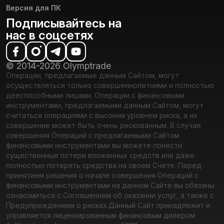
Версия для ПК
Подписывайтесь на
нас в соцсетях
© 2014-2026 Olymptrade
Операции, предлагаемые данным Сайтом, могут
осуществляться только совершеннолетними и полностью
дееспособными лицами. Операции с финансовыми
инструментами, предлагаемыми данным Сайтом, могут
считаться операциями с высоким уровнем риска, а их
совершение может быть очень рискованным. В случае
совершения Операций с предлагаемыми Сайтом
финансовыми инструментами вы можете понести
существенные потери вложенных средств или даже
полностью потерять средства на своем Счете. Перед
принятием решения о начале совершения Операций с
финансовыми инструментами на данном Сайте вы обязаны
ознакомиться с Соглашением об оказании услуг, а также с
Предупреждением о рисках.
Данный Сайт принадлежит и
управляется лицензированным финансовым дилером