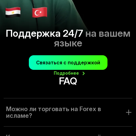
Поддержка 24/7
на вашем
языке
Связаться с поддержкой
Подробнее
FAQ
Можно ли торговать на Forex в
исламе?
Риски и выплата процентов — основа торговли с
брокером. Команда Olymptrade понимает, что общие