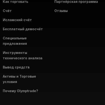
Демосчёт: практикуйтесь без риска.
Как торговать
Партнёрская программа
торговые условия. Скачайте наше приложение для ПК и
убедитесь в этом!
Счёт
Скачайте приложение Olymptrade для ПК прямо сейчас и
Отзывы
торгуйте на новом уровне.
Исламский счёт
Бесплатный демосчёт
Специальные
предложения
Инструменты
технического анализа
Вывод средств
Активы и Торговые
условия
Почему Olymptrade?