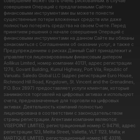
совершение может быть очень рискованным. В случае
совершения Операций с предлагаемыми Сайтом
финансовыми инструментами вы можете понести
существенные потери вложенных средств или даже
полностью потерять средства на своем Счете. Перед
принятием решения о начале совершения Операций с
финансовыми инструментами на данном Сайте вы обязаны
ознакомиться с Соглашением об оказании услуг, а также с
Предупреждением о рисках.
Данный Сайт принадлежит и
управляется лицензированным финансовым дилером
Aollikus Limited, номер компании 40131, адрес регистрации
1276, Govant Building, Kumul Highway, Port Vila, Republic of
Vanuatu. Saledo Global LLC (адрес регистрации Euro House,
Richmond Hill Road, Kingstown, St. Vincent and the Grenadines,
P.O. Box 2897) предоставляет услуги клиентам, которые
занимаются торговлей на цифровых активах и используют
счета, предназначенные для торговли на цифровых
активах. Деятельность компаний полностью
лицензирована в соответствии с законодательством
страны регистрации. Агентами компании являются:
VISEPOINT LIMITED, регистрационный номер C 94716, адрес
регистрации: 123, Melita Street, Valletta, VLT 1123, Malta; и
MARTIQUE LIMITED, регистрационный номер HE 43318,