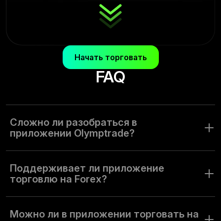
Начать торговать
FAQ
Сложно ли разобраться в
приложении Olymptrade?
Приложение Olymptrade — это удобный интерфейс и
возможность использовать разные инструменты
Поддерживает ли приложение
в торговле. Оно подходит для трейдеров любого уровня.
торговлю на Forex?
В приложении Olymptrade есть режим Forex. Несколько
режимов торговли, а также большой выбор стратегий и
Можно ли в приложении торговать на
активов подходят для разных стилей и целей торговли.