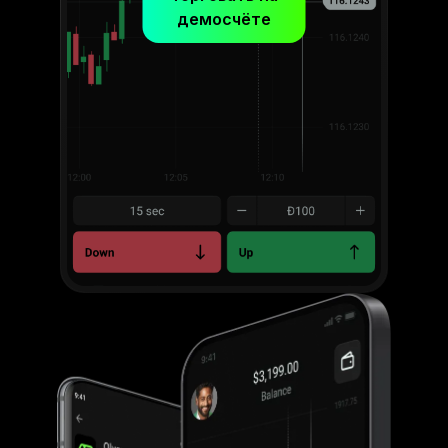
демосчёте