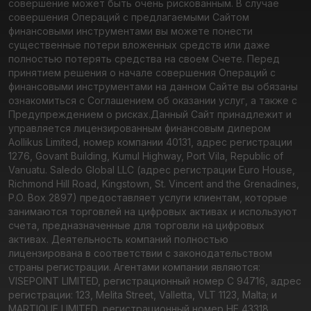
совершение может быть очень рискованным. В случае
совершения Операций с предлагаемыми Сайтом
финансовыми инструментами вы можете понести
существенные потери вложенных средств или даже
полностью потерять средства на своем Счете. Перед
принятием решения о начале совершения Операций с
финансовыми инструментами на данном Сайте вы обязаны
ознакомиться с Соглашением об оказании услуг, а также с
Предупреждением о рисках.
Данный Сайт принадлежит и
управляется лицензированным финансовым дилером
Aollikus Limited, номер компании 40131, адрес регистрации
1276, Govant Building, Kumul Highway, Port Vila, Republic of
Vanuatu. Saledo Global LLC (адрес регистрации Euro House,
Richmond Hill Road, Kingstown, St. Vincent and the Grenadines,
P.O. Box 2897) предоставляет услуги клиентам, которые
занимаются торговлей на цифровых активах и используют
счета, предназначенные для торговли на цифровых
активах. Деятельность компаний полностью
лицензирована в соответствии с законодательством
страны регистрации. Агентами компании являются:
VISEPOINT LIMITED, регистрационный номер C 94716, адрес
регистрации: 123, Melita Street, Valletta, VLT 1123, Malta; и
MARTIQUE LIMITED, регистрационный номер HE 43318,