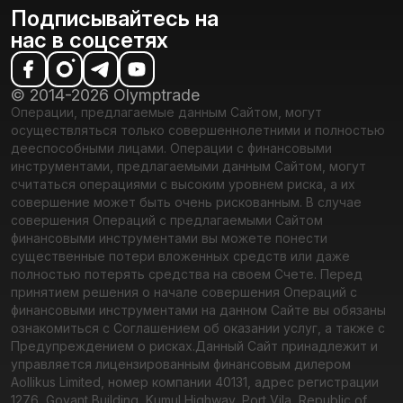
Подписывайтесь на
нас в соцсетях
© 2014-2026 Olymptrade
Операции, предлагаемые данным Сайтом, могут
осуществляться только совершеннолетними и полностью
дееспособными лицами. Операции с финансовыми
инструментами, предлагаемыми данным Сайтом, могут
считаться операциями с высоким уровнем риска, а их
совершение может быть очень рискованным. В случае
совершения Операций с предлагаемыми Сайтом
финансовыми инструментами вы можете понести
существенные потери вложенных средств или даже
полностью потерять средства на своем Счете. Перед
принятием решения о начале совершения Операций с
финансовыми инструментами на данном Сайте вы обязаны
ознакомиться с Соглашением об оказании услуг, а также с
Предупреждением о рисках.
Данный Сайт принадлежит и
управляется лицензированным финансовым дилером
Aollikus Limited, номер компании 40131, адрес регистрации
1276, Govant Building, Kumul Highway, Port Vila, Republic of