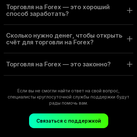
торговую платформу и познакомиться с базовыми
Торговля на Forex — это хороший
принципами работы рынка. Olymptrade предлагает и то, и
способ заработать?
другое. Olymptrade — это удобная платформа с
бесплатной базой знаний. Начать торговать на форекс с
Торговля на рынке форекс — один из видов
нами — легко.
инвестиционной деятельности. Совершенствуйте
Сколько нужно денег, чтобы открыть
торговые навыки и следите за рынком, чтобы открывать
счёт для торговли на Forex?
прибыльные сделки.
Внесите сумму от $10, чтобы открыть счёт для торговли
на форекс. Минимальная сумма сделки — $1.
Торговля на Forex — это законно?
Да. Форекс — легальный вид торговой деятельности.
Убедитесь, что торгуете на безопасной, законной и
регулируемой площадке. Olymptrade — именно такая
Если вы не смогли найти ответ на свой вопрос,
платформа.
специалисты круглосуточной службы поддержки будут
рады помочь вам.
Связаться с поддержкой