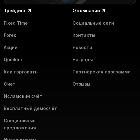
платформе больше ста торговых инструментов.
или мобильным приложением.
Делитесь своим опытом и получайте советы от других
Используйте аналитические инструменты, индикаторы
Трейдинг
О компании
трейдеров.
и другие функции платформы для эффективной
Участвуйте в мероприятиях платформы, которые мы
торговли.
Fixed Time
Социальные сети
проводим регулярно.
Меняйте интерфейс платформы и функции счёта под
Forex
Контакты
себя.
Цель Olymptrade — сделать онлайн-торговалю на форекс
Акции
Новости
продуктивной и захватывающей. Начнём торговать
вместе!
Quickler
Награды
Как торговать
Партнёрская программа
Счёт
Отзывы
Исламский счёт
Бесплатный демосчёт
Специальные
предложения
Инструменты