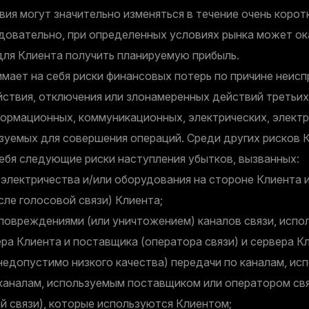
ия могут значительно изменяться в течение очень корот
едовательно, при определенных условиях рынка может ок
ля Клиента получить планируемую прибыль.
мает на себя риски финансовых потерь по причине неисп
ствия, отключения или злонамеренных действий третьих
ормационных, коммуникационных, электрических, электр
зуемых для совершения операций. Среди других рисков 
ебя следующие риски наступления убытков, вызванных:
электричества и/или оборудования на стороне Клиента 
исле голосовой связи) Клиента;
повреждениями (или уничтожением) каналов связи, испо
ра Клиента и поставщика (оператора связи) и сервера К
недопустимо низкого качества) передачи по каналам, ис
каналам, используемым поставщиком или оператором свя
й связи), которые используются Клиентом;