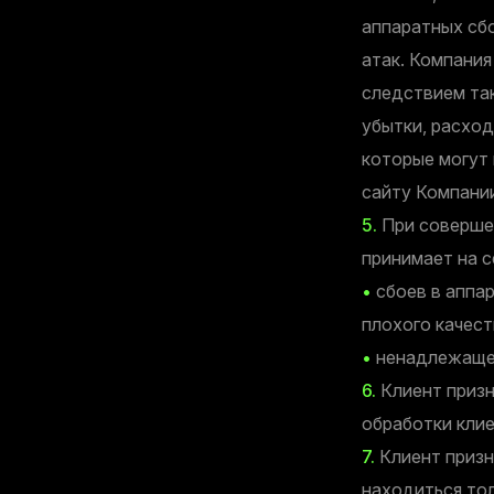
аппаратных сбо
атак. Компания
следствием так
убытки, расход
которые могут 
сайту Компании
5.
При совершен
принимает на с
•
сбоев в аппар
плохого качест
•
ненадлежащей
6.
Клиент призн
обработки кли
7.
Клиент призн
находиться то