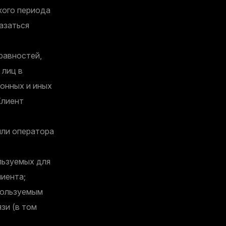
кого периода
азаться
равностей,
 лиц в
онных и иных
Клиент
или оператора
льзуемых для
лиента;
пользуемым
зи (в том