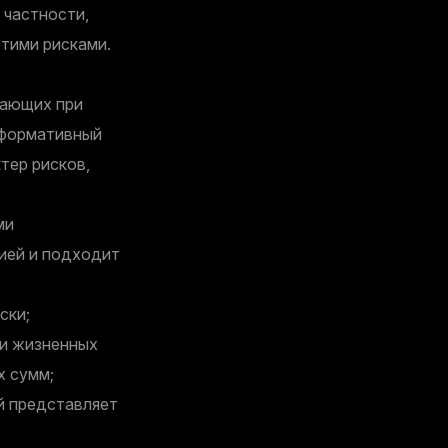
 частности,
тими рисками.
кающих при
нформативный
тер рисков,
ми
ией и подходит
ски;
 и жизненных
х сумм;
й представляет