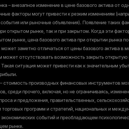
ка – внезапное изменение в цене базового актива от одн
чные факторы могут привести к резким изменениям (напр
события или рыночные объявления). Появление таких фа
ри открытом рынке, так и при закрытом. Когда эти факт
ытом рынке, цена базового актива при открытии рынка п
 может заметно отличаться от цены базового актива в 
ом может отсутствовать возможность закрыть открытую
 Такая ситуация может привести как к значительным убыт
рибыли.
– стоимость производных финансовых инструментов мо
ов, среди прочего, включая, но не ограничиваясь, измене
проса и предложения, правительственных, сельскохозяй
и торговых программ и стратегий, национальных и межд
и экономических событий и преобладающем психологичес
ем рынке.