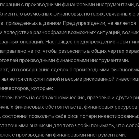
пераций с производными финансовыми инструментами, в
Клиента о возможных финансовых потерях, связанных с э
ов, приведенных в данном Предупреждении, не является
 вследствие разнообразия возможных ситуаций, возни
азанных операций. Настоящее предупреждение носит и
направлено на то, чтобы разъяснить в общих чертах харак
орговлей производными финансовыми инструментами.
ает, что совершение сделок с производными финансовы
 является спекулятивной и весьма рискованной инвестиц
 инвесторов, которые:
товы взять на себя экономические, правовые и другие ри
личных финансовых обстоятельств, финансовых ресурсов
в состоянии позволить себе риск потери инвестированны
таточными знаниями для того чтобы понимать, что собо
елок с производными финансовыми инструментами.