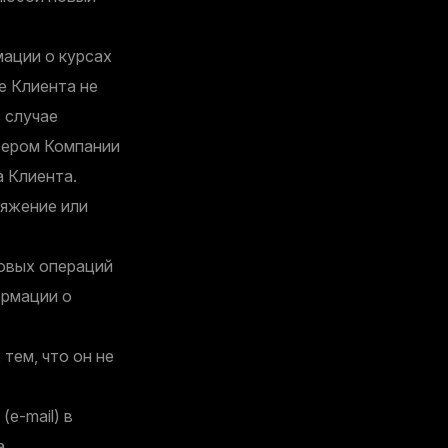
ации о курсах
е Клиента не
 случае
вером Компании
а Клиента.
ряжение или
говых операций
ормации о
тем, что он не
e-mail) в
а.