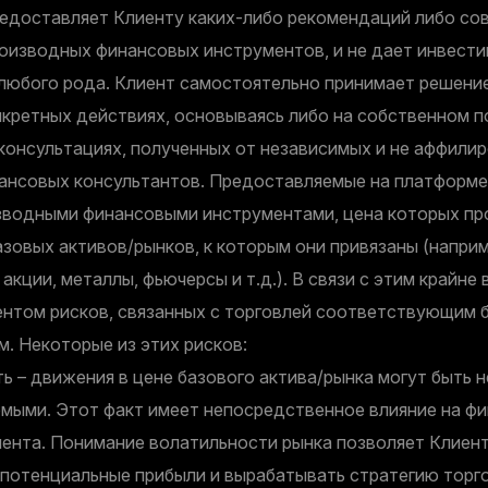
редоставляет Клиенту каких-либо рекомендаций либо сов
оизводных финансовых инструментов, и не дает инвест
любого рода. Клиент самостоятельно принимает решение
нкретных действиях, основываясь либо на собственном 
 консультациях, полученных от независимых и не аффили
ансовых консультантов. Предоставляемые на платформ
зводными финансовыми инструментами, цена которых пр
азовых активов/рынков, к которым они привязаны (наприм
 акции, металлы, фьючерсы и т.д.). В связи с этим крайне
ентом рисков, связанных с торговлей соответствующим 
. Некоторые из этих рисков:
ь – движения в цене базового актива/рынка могут быть 
емыми. Этот факт имеет непосредственное влияние на ф
иента. Понимание волатильности рынка позволяет Клиен
 потенциальные прибыли и вырабатывать стратегию торго