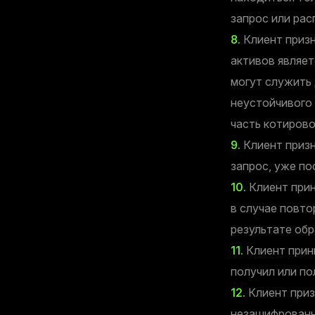
запрос или рас
8.
Клиент призн
активов являет
могут служить 
неустойчивого
часть котирово
9.
Клиент призн
запрос, уже по
10.
Клиент прин
в случае повт
результате об
11.
Клиент прини
получил или по
12.
Клиент приз
незашифрованн