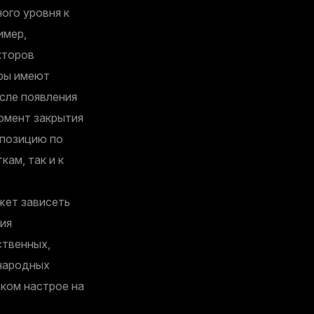
ого уровня к
имер,
кторов
оры имеют
осле появления
момент закрытия
 позицию по
кам, так и к
жет зависеть
ния
ственных,
ународных
ком настрое на