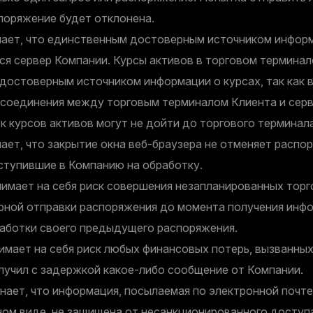
поряжение будет отклонена.
ает, что единственным достоверным источником информ
ся сервер Компании. Курсы активов в торговом терминал
достоверным источником информации о курсах, так как в
 соединения между торговым терминалом Клиента и сер
к курсов активов могут не дойти до торгового терминал
ает, что закрытие окна веб-браузера не отменяет распо
ступившие в Компанию на обработку.
имает на себя риск совершения незапланированных тор
орной отправки распоряжения до момента получения инф
работки своего предыдущего распоряжения.
мает на себя риск любых финансовых потерь, вызванных 
лучил с задержкой какое-либо сообщение от Компании.
нает, что информация, посылаемая по электронной почте (
ом виде, не защищена от несанкционированного доступ