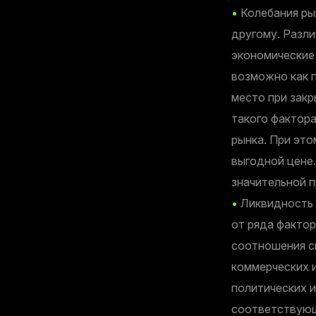
•
Колебания рын
другому. Разли
экономические 
возможно как п
место при закр
такого фактора
рынка. При эт
выгодной цене.
значительной п
•
Ликвидность 
от ряда фактор
соотношения с
коммерческих 
политических 
соответствующ