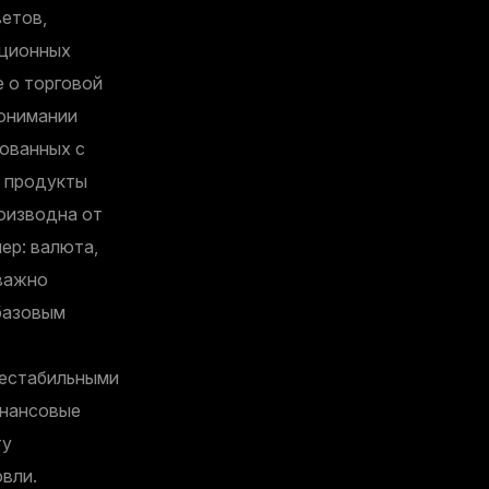
етов,
иционных
 о торговой
понимании
рованных с
е продукты
оизводна от
ер: валюта,
 важно
базовым
нестабильными
инансовые
ту
вли.