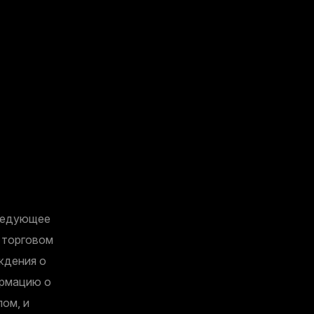
следующее
 торговом
ждения о
ормацию о
лом, и