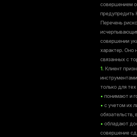
совершением о
предупредить 
Перечень риск
исчерпывающим
совершении ук
характер. Оно 
связанных с т
1.
Клиент призн
инструментами
только для тех
•
понимают и го
•
с учетом их 
обязательств, 
•
обладают дос
совершение сд