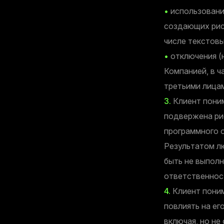
•
использования
создающих рис
числе текстов
•
отключения (н
Компанией, в ч
третьими лица
3.
Клиент поним
подвержена рис
программного о
Результатом лю
быть не выполн
ответственност
4.
Клиент поним
повлиять на ег
включая, но не