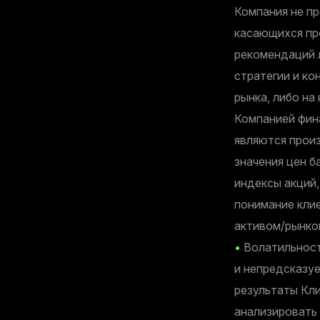
Компания не п
касающихся пр
рекомендаций 
стратегии и ко
рынка, либо на
Компанией фин
являются прои
значения цен б
индексы акций,
понимание кли
активом/рынком
•
Волатильност
и непредсказу
результаты Кл
анализировать