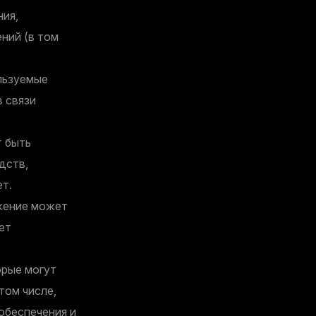
ния,
ний (в том
ользуемые
в связи
т быть
дств,
ет.
яжение может
ет
орые могут
том числе,
обеспечения и