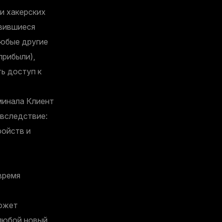
и хакерских
явившиеся
любые другие
прибыли),
ь доступ к
минала Клиент
 вследствие:
ройств и
время
может
 любой новый