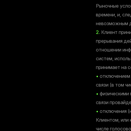
Рыночные услов
времени, и, сл
невозможным д
2.
Клиент прини
прерывания дей
отношении инф
систем, исполь
принимает на с
•
отключением 
связи (в том ч
•
физическими 
связи провайде
•
отключения (
Клиентом, или 
числе голосово