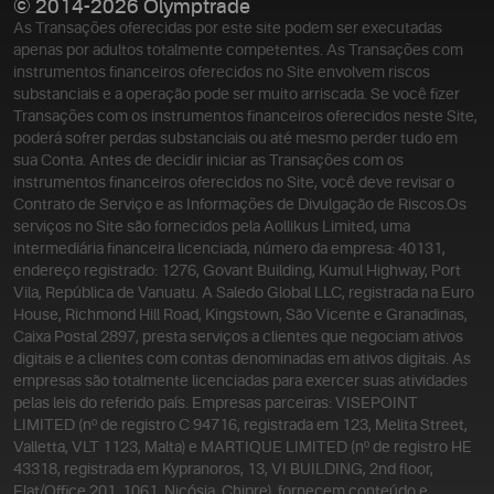
© 2014-2026 Olymptrade
As Transações oferecidas por este site podem ser executadas
apenas por adultos totalmente competentes. As Transações com
instrumentos financeiros oferecidos no Site envolvem riscos
substanciais e a operação pode ser muito arriscada. Se você fizer
Transações com os instrumentos financeiros oferecidos neste Site,
poderá sofrer perdas substanciais ou até mesmo perder tudo em
sua Conta. Antes de decidir iniciar as Transações com os
instrumentos financeiros oferecidos no Site, você deve revisar o
Contrato de Serviço e as Informações de Divulgação de Riscos.
Os
serviços no Site são fornecidos pela Aollikus Limited, uma
intermediária financeira licenciada, número da empresa: 40131,
endereço registrado: 1276, Govant Building, Kumul Highway, Port
Vila, República de Vanuatu. A Saledo Global LLC, registrada na Euro
House, Richmond Hill Road, Kingstown, São Vicente e Granadinas,
Caixa Postal 2897, presta serviços a clientes que negociam ativos
digitais e a clientes com contas denominadas em ativos digitais. As
empresas são totalmente licenciadas para exercer suas atividades
pelas leis do referido país. Empresas parceiras: VISEPOINT
LIMITED (nº de registro C 94716, registrada em 123, Melita Street,
Valletta, VLT 1123, Malta) e MARTIQUE LIMITED (nº de registro HE
43318, registrada em Kypranoros, 13, VI BUILDING, 2nd floor,
Flat/Office 201, 1061, Nicósia, Chipre), fornecem conteúdo e