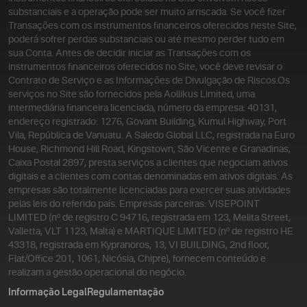
substanciais e a operação pode ser muito arriscada. Se você fizer
Transações com os instrumentos financeiros oferecidos neste Site,
poderá sofrer perdas substanciais ou até mesmo perder tudo em
sua Conta. Antes de decidir iniciar as Transações com os
instrumentos financeiros oferecidos no Site, você deve revisar o
Contrato de Serviço e as Informações de Divulgação de Riscos.
Os
serviços no Site são fornecidos pela Aollikus Limited, uma
intermediária financeira licenciada, número da empresa: 40131,
endereço registrado: 1276, Govant Building, Kumul Highway, Port
Vila, República de Vanuatu. A Saledo Global LLC, registrada na Euro
House, Richmond Hill Road, Kingstown, São Vicente e Granadinas,
Caixa Postal 2897, presta serviços a clientes que negociam ativos
digitais e a clientes com contas denominadas em ativos digitais. As
empresas são totalmente licenciadas para exercer suas atividades
pelas leis do referido país. Empresas parceiras: VISEPOINT
LIMITED (nº de registro C 94716, registrada em 123, Melita Street,
Valletta, VLT 1123, Malta) e MARTIQUE LIMITED (nº de registro HE
43318, registrada em Kypranoros, 13, VI BUILDING, 2nd floor,
Flat/Office 201, 1061, Nicósia, Chipre), fornecem conteúdo e
realizam a gestão operacional do negócio.
Informação Legal
Regulamentação