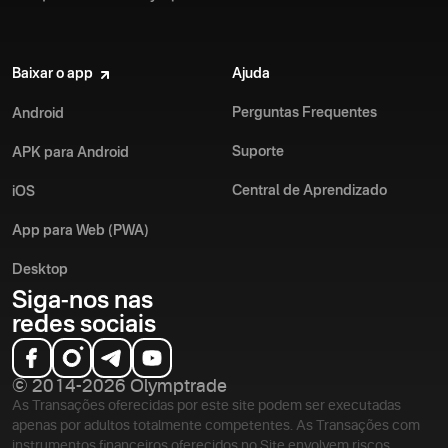
Baixar o app
Ajuda
Perguntas Frequentes
Android
Suporte
APK para Android
Central de Aprendizado
iOS
App para Web (PWA)
Desktop
Siga-nos nas
redes sociais
© 2014-2026 Olymptrade
As Transações oferecidas por este site podem ser executadas
apenas por adultos totalmente competentes. As Transações com
instrumentos financeiros oferecidos no Site envolvem riscos