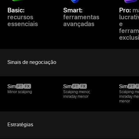
Basic:
Smart:
Pro:
ma
recursos
ferramentas
lucrat
essenciais
avançadas
e
ferram
exclus
Sinais de negociação
Sim
Sim
Sim
Minor scalping
Scalping menor,
Scalping me
intraday menor
intraday me
menor
Estratégias