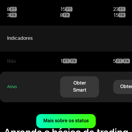
8
15
23
3
8
15
Indicadores
Não
1
5
Obter
Obte
Ativo
Smart
Mais sobre os status