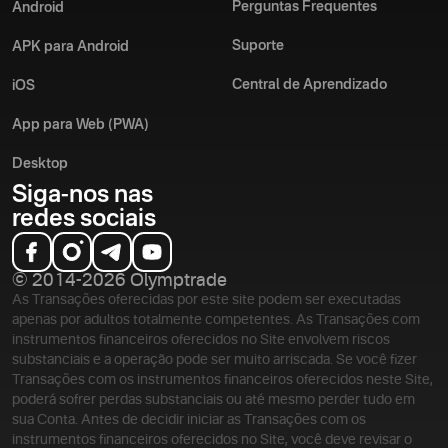
Perguntas Frequentes
Android
Suporte
APK para Android
Central de Aprendizado
iOS
App para Web (PWA)
Desktop
Siga-nos nas
redes sociais
© 2014-2026 Olymptrade
As Transações oferecidas por este site podem ser executadas
apenas por adultos totalmente competentes. As Transações com
instrumentos financeiros oferecidos no Site envolvem riscos
substanciais e a operação pode ser muito arriscada. Se você fizer
Transações com os instrumentos financeiros oferecidos neste Site,
poderá sofrer perdas substanciais ou até mesmo perder tudo em
sua Conta. Antes de decidir iniciar as Transações com os
instrumentos financeiros oferecidos no Site, você deve revisar o