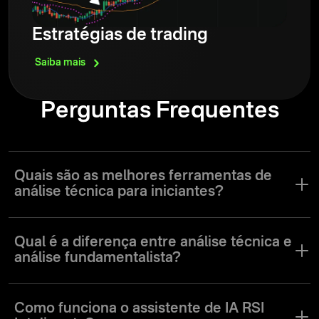
Estratégias de trading
Saiba
mais
Perguntas Frequentes
Quais são as melhores ferramentas de
análise técnica para iniciantes?
Para iniciantes, a melhor abordagem é começar com recursos
integrados simples, mas eficazes. Recomendamos experimentar
Qual é a diferença entre análise técnica e
estas ferramentas fundamentais:
análise fundamentalista?
Média Móvel Simples (SMA). Este é um indicador seguidor de
tendência que te ajuda a determinar a direção do mercado. Ele
Ambos os métodos têm como objetivo prever para onde o preço
suaviza os dados de preço para mostrar se a tendência é
está indo, mas analisam informações completamente diferentes.
Como funciona o assistente de IA RSI
geralmente de alta ou de baixa.