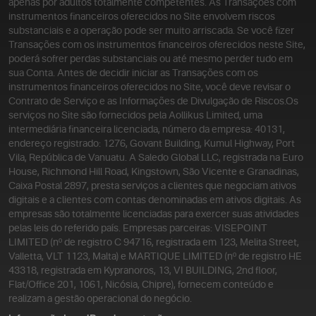
apenas por adultos totalmente competentes. As Transações com
instrumentos financeiros oferecidos no Site envolvem riscos
substanciais e a operação pode ser muito arriscada. Se você fizer
Transações com os instrumentos financeiros oferecidos neste Site,
poderá sofrer perdas substanciais ou até mesmo perder tudo em
sua Conta. Antes de decidir iniciar as Transações com os
instrumentos financeiros oferecidos no Site, você deve revisar o
Contrato de Serviço e as Informações de Divulgação de Riscos.
Os
serviços no Site são fornecidos pela Aollikus Limited, uma
intermediária financeira licenciada, número da empresa: 40131,
endereço registrado: 1276, Govant Building, Kumul Highway, Port
Vila, República de Vanuatu. A Saledo Global LLC, registrada na Euro
House, Richmond Hill Road, Kingstown, São Vicente e Granadinas,
Caixa Postal 2897, presta serviços a clientes que negociam ativos
digitais e a clientes com contas denominadas em ativos digitais. As
empresas são totalmente licenciadas para exercer suas atividades
pelas leis do referido país. Empresas parceiras: VISEPOINT
LIMITED (nº de registro C 94716, registrada em 123, Melita Street,
Valletta, VLT 1123, Malta) e MARTIQUE LIMITED (nº de registro HE
43318, registrada em Kypranoros, 13, VI BUILDING, 2nd floor,
Flat/Office 201, 1061, Nicósia, Chipre), fornecem conteúdo e
realizam a gestão operacional do negócio.