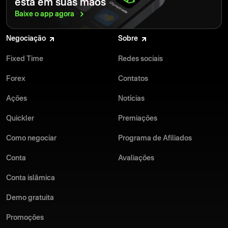
está em suas mãos
máximos de saque são altos o suficiente para atender tanto
iniciantes quanto traders profissionais.
Baixe o app
agora
Se você tiver algum problema com os saques, nossa equipe de
suporte multilíngue está sempre disponível para te ajudar. A
Negociação
Sobre
Olymptrade trabalha com sistemas de pagamento locais seguros,
garantindo transações tranquilas em todo o mundo.
Fixed Time
Redes sociais
Forex
Contatos
Ações
Notícias
Quickler
Premiações
Como negociar
Programa de Afiliados
Conta
Avaliações
Conta islâmica
Demo gratuita
Promoções