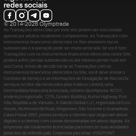
redes sociais
© 2014-2026 Olymptrade
As Transações oferecidas por este site podem ser executadas
apenas por adultos totalmente competentes. As Transações com
instrumentos financeiros oferecidos no Site envolvem riscos
substanciais e a operação pode ser muito arriscada. Se você fizer
Transações com os instrumentos financeiros oferecidos neste Site,
poderá sofrer perdas substanciais ou até mesmo perder tudo em
sua Conta. Antes de decidir iniciar as Transações com os
instrumentos financeiros oferecidos no Site, você deve revisar o
Contrato de Serviço e as Informações de Divulgação de Riscos.
Os
serviços no Site são fornecidos pela Aollikus Limited, uma
intermediária financeira licenciada, número da empresa: 40131,
endereço registrado: 1276, Govant Building, Kumul Highway, Port
Vila, República de Vanuatu. A Saledo Global LLC, registrada na Euro
House, Richmond Hill Road, Kingstown, São Vicente e Granadinas,
Caixa Postal 2897, presta serviços a clientes que negociam ativos
digitais e a clientes com contas denominadas em ativos digitais. As
empresas são totalmente licenciadas para exercer suas atividades
pelas leis do referido país. Empresas parceiras: VISEPOINT