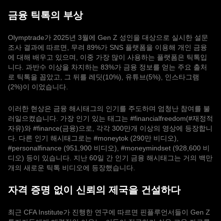
금융 틱톡의 부상
Olymptrade가 2025년 3월에 Gen Z 성인을 대상으로 실시한 설문
조사 결과에 따르면, 무려 89%가 SNS 플랫폼을 이용해 개인 금융
에 대해 배우고 있으며, 이중 가장 많이 사용하는 플랫폼은 틱톡입
니다. 과반수 이상을 차지하는 83%가 금융 정보를 얻는 주요 출처
로 틱톡을 꼽았고, 그 뒤를 레딧(10%), 유튜브(5%), 인스타그램
(2%)이 이었습니다.
이러한 현상은 금융 해시태그의 인기를 주도하며 엄청난 참여를 불
러일으켰습니다. 가장 인기 있는 태그는 #financialfreedom(#재정적
자유)와 #finance(금융)으로, 각각 300만개 이상의 영상에 등장합니
다. 다른 인기 해시태그로는 #moneytok (290만 비디오),
#personalfinance (951,900 비디오), #moneymindset (928,600 비
디오) 등이 있습니다. 지난 60일 간 인기 금융 해시태그는 거의 백만
개의 새로운 틱톡 비디오에 등장했습니다.
자격 증명 없이 신뢰의 제국을 건설하다
최근 CFA Institute가 진행한 연구에 따르면 핀플루언서들이 Gen Z