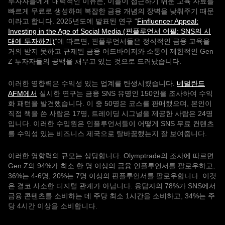
투자자들에게 매력적인 이유는, 이들이 접근하기 쉬운 교육 자료를
빠르게 무료로 생성하여 복잡한 금융 개념의 장벽을 낮춰주기 때문
이라고 합니다. 2025년도에 발표된 연구 "
Finfluencer Appeal:
Investing in the Age of Social Media (핀플루언서 어필: SNS의 시
대에 투자하기)
"에 따르면, 핀플루언서들은 정식적인 금융 교육을
거의 받지 못하고 규제된 금융 어드바이저와 소통이 제한적인 Gen
Z 투자자들의 공백을 채우고 있는 것으로 드러났습니다.
이러한 영향력은 수익성 있는 업계를 탄생시켰습니다.
네덜란드
AFM에서
실시한 연구는 금융 SNS 유명인 150인을 조사하여 수익
화 패턴을 발견했습니다. 이 중 50명은 코스를 판매했으며, 본인이
직접 책을 쓴 사람은 17명, 트레이딩 시그널을 제공한 사람은 24명
입니다. 이러한 수입원은 인플루언서들이 어떻게 SNS 무료 컨텐츠
를 수익성 있는 비즈니스 제국으로 탈바꿈했는지 잘 보여줍니다.
이러한 영향력의 규모는 상당합니다. Olymptrade의 조사에 따르면
Gen Z의 94%가 최소 한 명 이상의 금융 인플루언서를 팔로우하고,
36%는 4-6명, 20%는 7명 이상의 핀플루언서를 팔로우합니다. 이것
은 결코 사소한 디지털 관계가 아닙니다. 응답자의 78%가 SNS에서
금융 콘텐츠를 소비하는 데 주당 최소 1시간을 소비하고, 34%는 주
당 4시간 이상을 소비합니다.