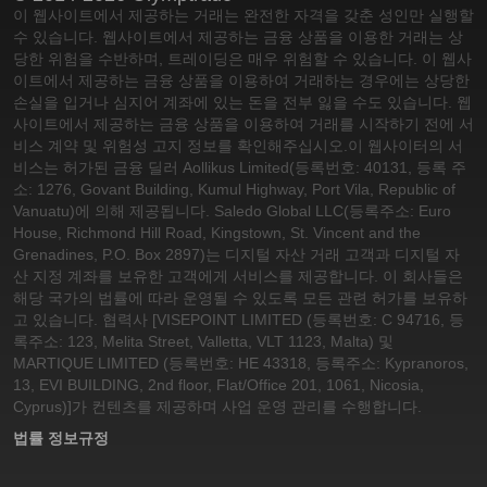
이 웹사이트에서 제공하는 거래는 완전한 자격을 갖춘 성인만 실행할
수 있습니다. 웹사이트에서 제공하는 금융 상품을 이용한 거래는 상
당한 위험을 수반하며, 트레이딩은 매우 위험할 수 있습니다. 이 웹사
이트에서 제공하는 금융 상품을 이용하여 거래하는 경우에는 상당한
손실을 입거나 심지어 계좌에 있는 돈을 전부 잃을 수도 있습니다. 웹
사이트에서 제공하는 금융 상품을 이용하여 거래를 시작하기 전에 서
비스 계약 및 위험성 고지 정보를 확인해주십시오.
이 웹사이터의 서
비스는 허가된 금융 딜러 Aollikus Limited(등록번호: 40131, 등록 주
소: 1276, Govant Building, Kumul Highway, Port Vila, Republic of
Vanuatu)에 의해 제공됩니다. Saledo Global LLC(등록주소: Euro
House, Richmond Hill Road, Kingstown, St. Vincent and the
Grenadines, P.O. Box 2897)는 디지털 자산 거래 고객과 디지털 자
산 지정 계좌를 보유한 고객에게 서비스를 제공합니다. 이 회사들은
해당 국가의 법률에 따라 운영될 수 있도록 모든 관련 허가를 보유하
고 있습니다. 협력사 [VISEPOINT LIMITED (등록번호: C 94716, 등
록주소: 123, Melita Street, Valletta, VLT 1123, Malta) 및
MARTIQUE LIMITED (등록번호: HE 43318, 등록주소: Kypranoros,
13, EVI BUILDING, 2nd floor, Flat/Office 201, 1061, Nicosia,
Cyprus)]가 컨텐츠를 제공하며 사업 운영 관리를 수행합니다.
법률 정보
규정