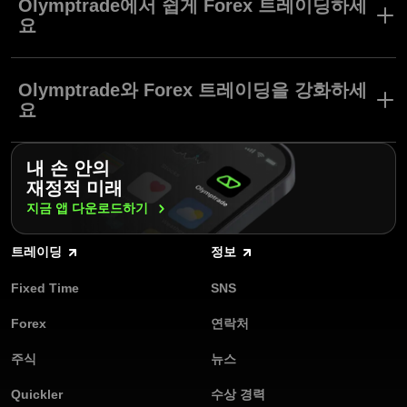
화를 거래하는 수십억 달러 규모의 글로벌 시장입니다. 지속적인 성
Olymptrade에서 쉽게 Forex 트레이딩하세
장과 24시간 연중무휴 거래를 지원하는 온라인 Forex 트레이딩은
요
통화 가격 변동에 투자하여 수익을 낼 수 있는 수많은 기회를 제공
합니다.
Olymptrade는 규제를 준수하는 온라인 Forex 브로커로 손쉬운 트
Forex 브로커들은 다양한 플랫폼 도구로 Forex 거래를 쉽게 배울
레이딩 플랫폼을 갖추고 있습니다.
Olymptrade와 Forex 트레이딩을 강화하세
수 있게 지원합니다. 이러한 지원에는 위험 없이 연습할 수 있는 무
지금 가입하면 외환 계좌 개설이 쉬워집니다.
요
료 모의 계좌, 다양한 시장 접근법에 맞춰 각기 다른 조건을 제공하
무료 모의 계좌로 트레이딩 실력을 연마하세요.
는 활동 트레이딩 계좌 등 유용한 기능들이 다수 포함됩니다.
최소 $10부터 입금하고 단 $1부터 트레이딩을 시작하세요.
Olymptrade는 투명하고 편안하며 참여를 장려하는 트레이딩 환경
웹 플랫폼이나 모바일 앱으로 시장에 접근하세요.
내 손 안의
에서 고객님의 Forex 트레이딩 경험을 최우선으로 합니다.
분석, 지표, 다양한 도구를 사용하고 결과를 개선해보세요.
재정적 미래
100개 이상의 트레이딩 상품으로 Forex, 주식, 지표에 투자하세
요.
지금 앱
다운로드하기
트레이딩 경험을 공유하고 배워보세요.
정기 플랫폼 활동과 스페셜 이벤트에 참가하세요.
트레이딩
정보
플랫폼 인터페이스와 계정 기능을 커스텀하세요.
Olymptrade는 고객님의 온라인 Forex 트레이딩을 효과적이고 즐겁
Fixed Time
SNS
게 만드는 것을 목표로 합니다. 함께 트레이딩해요!
Forex
연락처
주식
뉴스
Quickler
수상 경력