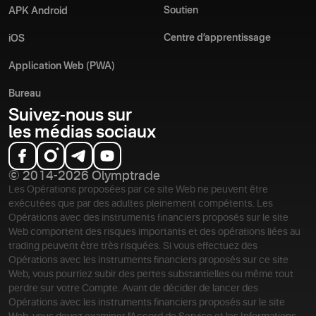
Soutien
APK Android
Centre d’apprentissage
iOS
Application Web (PWA)
Bureau
Suivez-nous sur
les médias sociaux
© 2014-2026 Olymptrade
Les Opérations proposées par ce site Web ne peuvent être
exécutées que par des adultes pleinement compétents. Les
Opérations avec des instruments financiers proposés sur le site
Web comportent des risques importants et des opérations liées au
trading peuvent être très risquées. Si vous effectuez des
Opérations avec les instruments financiers proposés sur ce site
Web, vous pourriez subir des pertes substantielles ou même tout
perdre sur votre Compte. Avant de décider de lancer des
Opérations avec les instruments financiers proposés sur le site