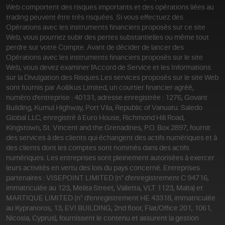
Web comportent des risques importants et des opérations liées au
trading peuvent être très risquées. Si vous effectuez des
Opérations avec les instruments financiers proposés sur ce site
Web, vous pourriez subir des pertes substantielles ou même tout
perdre sur votre Compte. Avant de décider de lancer des
Opérations avec les instruments financiers proposés sur le site
Web, vous devez examiner l'Accord de Service et les Informations
sur la Divulgation des Risques.
Les services proposés sur le site Web
sont fournis par Aollikus Limited, un courtier financier agréé,
numéro d'entreprise : 40131, adresse enregistrée : 1276, Govant
Building, Kumul Highway, Port Vila, Republic of Vanuatu. Saledo
Global LLC, enregistré à Euro House, Richmond Hill Road,
Kingstown, St. Vincent and the Grenadines, P.O. Box 2897, fournit
des services à des clients qui échangent des actifs numériques et à
des clients dont les comptes sont nommés dans des actifs
numériques. Les entreprises sont pleinement autorisées à exercer
leurs activités en vertu des lois du pays concerné. Entreprises
partenaires : VISEPOINT LIMITED (n° d'enregistrement C 94716,
immatriculée au 123, Melita Street, Valletta, VLT 1123, Malta) et
MARTIQUE LIMITED (n° d'enregistrement HE 43318, immatriculée
au Kypranoros, 13, EVI BUILDING, 2nd floor, Flat/Office 201, 1061,
Nicosia, Cyprus), fournissent le contenu et assurent la gestion