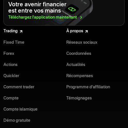
et abordable à vos fonds pour chaque trader.
Votre avenir financier
millions de traders retirent des fonds en toute sécurité chaque
est entre vos mains
jour. Les plafonds de retrait maximum sont suffisamment élevés
pour convenir aussi bien aux débutants qu’aux traders
Téléchargez l'application
maintenant
professionnels.
Si vous rencontrez un problème de retrait, notre équipe
Trading
À propos
d’assistance multilingue disponible 24h/24 et 7j/7 est là pour vous
aider. Olymptrade collabore avec des systèmes de paiement
Fixed Time
Réseaux sociaux
locaux sécurisés, garantissant des transactions fluides partout
dans le monde.
Forex
Coordonnées
Actions
Actualités
Quickler
Récompenses
Comment trader
Programme d'affiliation
Compte
Témoignages
Compte islamique
Démo gratuite