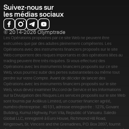
Suivez-nous sur
les médias sociaux
© 2014-2026 Olymptrade
Les Opérations proposées par ce site Web ne peuvent être
exécutées que par des adultes pleinement compétents. Les
Opérations avec des instruments financiers proposés sur le site
Web comportent des risques importants et des opérations liées au
trading peuvent être très risquées. Si vous effectuez des
Opérations avec les instruments financiers proposés sur ce site
Web, vous pourriez subir des pertes substantielles ou même tout
perdre sur votre Compte. Avant de décider de lancer des
Opérations avec les instruments financiers proposés sur le site
Web, vous devez examiner l'Accord de Service et les Informations
sur la Divulgation des Risques.
Les services proposés sur le site Web
sont fournis par Aollikus Limited, un courtier financier agréé,
numéro d'entreprise : 40131, adresse enregistrée : 1276, Govant
Building, Kumul Highway, Port Vila, Republic of Vanuatu. Saledo
Global LLC, enregistré à Euro House, Richmond Hill Road,
Kingstown, St. Vincent and the Grenadines, P.O. Box 2897, fournit