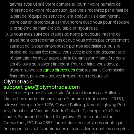
devrez avoir vérifié votre compte et fournir votre numéro de
référence de votre réclamation, que vous recevrez par e-mail de
la part de l’équipe de service client exécutif. Ils examineront
votre cas en profondeur et travailleront avec vous pour résoudre
le problème de manière équitable et rigoureuse.
Si vous avez suivi ces étapes de notre procédure interne de
traitement des réclamations et que vous n'êtes pas entièrement
satisfait de la solution proposée par nos spécialistes, ou si le
problème n'a pas été résolu, vous avez le droit de déposer une
réclamation formelle auprès de la Commission financière dans
les 45 jours qui suivent l'incident. Pour ce faire, vous devez
d'abord suivre les
lignes directrices
établies par la Commission
financière, puis vous pouvez introduire un recours
ici
.
Olymptrade
support-geo@olymptrade.com
Les services proposés sur le site Web sont fournis par Aollikus
Limited, un courtier financier agréé, numéro d'entreprise : 40131,
adresse enregistrée : 1276, Govant Building, Kumul Highway, Port
Vila, Republic of Vanuatu. Saledo Global LLC, enregistré à Euro
House, Richmond Hill Road, Kingstown, St. Vincent and the
Grenadines, P.O. Box 2897, fournit des services à des clients qui
échangent des actifs numériques et à des clients dont les comptes