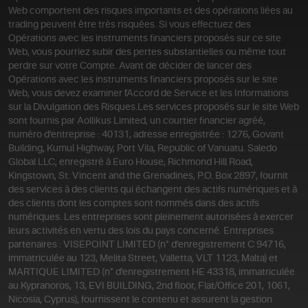
Web comportent des risques importants et des opérations liées au
trading peuvent être très risquées. Si vous effectuez des
Opérations avec les instruments financiers proposés sur ce site
Web, vous pourriez subir des pertes substantielles ou même tout
perdre sur votre Compte. Avant de décider de lancer des
Opérations avec les instruments financiers proposés sur le site
Web, vous devez examiner l'Accord de Service et les Informations
sur la Divulgation des Risques.
Les services proposés sur le site Web
sont fournis par Aollikus Limited, un courtier financier agréé,
numéro d'entreprise : 40131, adresse enregistrée : 1276, Govant
Building, Kumul Highway, Port Vila, Republic of Vanuatu. Saledo
Global LLC, enregistré à Euro House, Richmond Hill Road,
Kingstown, St. Vincent and the Grenadines, P.O. Box 2897, fournit
des services à des clients qui échangent des actifs numériques et à
des clients dont les comptes sont nommés dans des actifs
numériques. Les entreprises sont pleinement autorisées à exercer
leurs activités en vertu des lois du pays concerné. Entreprises
partenaires : VISEPOINT LIMITED (n° d'enregistrement C 94716,
immatriculée au 123, Melita Street, Valletta, VLT 1123, Malta) et
MARTIQUE LIMITED (n° d'enregistrement HE 43318, immatriculée
au Kypranoros, 13, EVI BUILDING, 2nd floor, Flat/Office 201, 1061,
Nicosia, Cyprus), fournissent le contenu et assurent la gestion