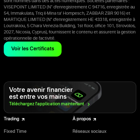
sont nommés dans des actifs numériques. Sociétés partenaires :
VISEPOINT LIMITED (N° d'enregistrement C 94716, enregistrée au
54, Immakulata, Triq il-Mina ta’ Hompesch, ZABBAR ZBR 9016) et
MARTIQUE LIMITED (N° d'enregistrement HE 43318, enregistrée à
Loutrakiou, 5 Chara Venezia Building, 1st floor, office 101, Strovolos,
2027, Nicosia, Cyprus), fournissent le contenu et assurent la gestion
opérationnelle de l'activité.
Voir les Certificats
Votre avenir financier
est entre vos mains
Téléchargez l'application
maintenant
Trading
À propos
Fixed Time
Réseaux sociaux