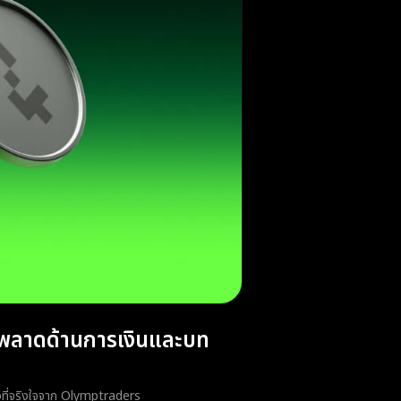
ิดพลาดด้านการเงินและบท
ตัวที่จริงใจจาก Olymptraders