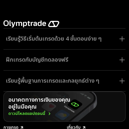
เรียนรู้วิธีเริ่มต้นเทรดด้วย 4 ขั้นตอนง่าย ๆ
การเริ่มต้นเทรดที่ Olymptrade เป็นเรื่องง่ายและใคร ๆ ก็ทำได้ ลงทะเบียน
บนแพลตฟอร์ม เข้าร่วมทัวร์แนะนำการใช้งานแบบโต้ตอบของเรา และฝึกเทรด
ฝึกเทรดกับบัญชีทดลองฟรี
ฟรีในบัญชีทดลอง ฝากเงินนิดหน่อย คุณก็สามารถเริ่มเทรดจริงและเข้าสำรวจ
ตลาดฟอเร็กซ์ หุ้น คริปโต และสินค้าโภคภัณฑ์ได้เลย
แนวทางแบบทีละขั้นตอนนี้ทำให้ Olymptrade เป็นหนึ่งในแพลตฟอร์มการ
ยังใหม่กับการเทรดออนไลน์? Olymptrade มีบัญชีทดลองฟรีพร้อมเงิน
เทรดที่ดีที่สุดสำหรับทั้งนักเทรดมือใหม่และผู้มีประสบการณ์
ทดลองให้คุณได้หัดเรียนรู้การเทรดโดยไม่มีความเสี่ยง ทดสอบกลยุทธ์ สำรวจ
เรียนรู้พื้นฐานการเทรดและกลยุทธ์ต่าง ๆ
อินดิเคเตอร์ และทำความคุ้นเคยกับอินเทอร์เฟซการเทรดก่อนที่จะย้ายไปเทรด
ในบัญชีจริง
เมื่อฝึกเทรดในบัญชีทดลอง คุณจะได้รับความมั่นใจและทักษะที่จำเป็นสำหรับการ
การเทรดไม่ใช่แค่เรื่องของการเปิดและปิดคำสั่งเทรดเท่านั้น มันเป็นการพัฒนา
เทรดฟอเร็กซ์ และสินทรัพย์อื่น ๆ ได้อย่างมีประสิทธิภาพในตลาด
กลยุทธ์ Olymptrade ช่วยให้นักเทรดมือใหม่และนักเทรดขั้นสูงเรียนรู้พื้นฐาน
อนาคตทางการเงินของคุณ
การเทรด ตั้งแต่การทำความเข้าใจวิธีการทำงานของตลาด ไปจนถึงการสำรวจ
อยู่ในมือคุณ
ประเภทสินทรัพย์ต่าง ๆ และการเทรดแบบกำหนดระยะเวลา
ด้วยแหล่งข้อมูลทางการศึกษา วิดีโอสอนเทรด และข้อมูลเชิงลึกจากผู้
ดาวน์โหลดแอปตอนนี้
เชี่ยวชาญ Olymptrade รับรองว่าคุณจะมีความรู้ในการเทรดอย่างชาญฉลาด
และตัดสินใจได้อย่างรอบรู้
การเทรด
เกี่ยวกับ