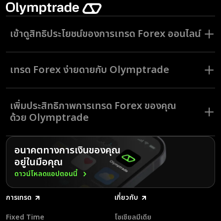
เข้าดูสิทธิประโยชน์ของการเทรด Forex ออนไลน์
Forex หรือตลาดเงินตราต่างประเทศเป็นตลาดสากลที่มีมูลค่าหลายพันล้าน
ดอลลาร์ที่บุคคลทั่วไป ธนาคาร โบรกเกอร์ และสถาบันอื่น ๆ เข้ามาเทรดสกุล
เทรด Forex ง่ายดายกับ Olymptrade
เงิน ด้วยการเติบโตอย่างต่อเนื่องและกิจกรรมที่มีตลอด 24 ชั่วโมงทุกวัน การ
เทรด Forex ออนไลน์มอบโอกาสมากมายในการลงทุนและทำกำไรจากความ
ผันผวนของราคาสกุลเงิน
Olymptrade เป็นโบรกเกอร์ Forex ออนไลน์ที่ได้รับการกำกับดูแลมาพร้อม
โบรกเกอร์ Forex ทำให้การเรียนรู้เรื่องการเทรด Forex เป็นเรื่องง่ายได้ด้วย
แพลตฟอร์มเทรด Forex ที่ใช้งานง่าย
เครื่องมืออันหลากหลายในแพลตฟอร์ม เช่น บัญชีทดลองสำหรับใช้ทดลอง
เพิ่มประสิทธิภาพการเทรด Forex ของคุณ
ลงทะเบียนและเปิดบัญชีเทรดฟอเร็กซ์อย่างรวดเร็วและง่ายดาย
เทรดโดยไร้ความเสี่ยง บัญชีจริงสำหรับเทรดในเงื่อนไขที่แตกต่างกันไปตาม
เป็นเลิศในทักษะการเทรดของคุณด้วยบัญชีทดลองฟรี
ด้วย Olymptrade
ความเหมาะสมกับวิถีตลาด และคุณสมบัติที่มีประโยชน์อื่น ๆ อีกมากมาย
ฝากเงินขั้นต่ำ $10 และเริ่มต้นเทรดด้วยเงินจำนวน $1
เข้าสู่ตลาดผ่านทางแพลตฟอร์มเว็บหรือแอปโทรศัพท์มือถือของเรา
ใช้การวิเคราะห์ อินดิเคเตอร์ และเครื่องมืออื่น ๆ อีกมากมายเพื่อให้ได้
Olymptrade ให้ความสำคัญกับประสบการณ์การเทรด Forex ของคุณมาเป็น
ผลลัพธ์ที่ดีขึ้น
อันดับแรกพร้อมประสบการณ์การเทรดที่โปร่งใส สะดวกสบาย และน่าสนใจ
อนาคตทางการเงินของคุณ
ลงทุนใน Forex หุ้น และดัชนีที่มาพร้อมตราสารการเทรดมากกว่า 100
อยู่ในมือคุณ
รายการ
แบ่งปันและเรียนรู้จากประสบการณ์การเทรด
ดาวน์โหลดแอปตอนนี้
เข้าร่วมกิจกรรมทั่วไปและอีเวนต์พิเศษของแพลตฟอร์ม
กำหนดค่าหน้าจออินเตอร์เฟซของคุณมและฟีเจอร์ในบัญชีของ
แพลตฟอร์ม
การเทรด
เกี่ยวกับ
Olymptrade มุ่งหวังให้การเทรด Forex ออนไลน์ของคุณมีประสิทธิภาพและ
เป็นกิจกรรมที่น่าจรรโลงใจ มาเทรดไปพร้อมกัน!
Fixed Time
โซเชียลมีเดีย