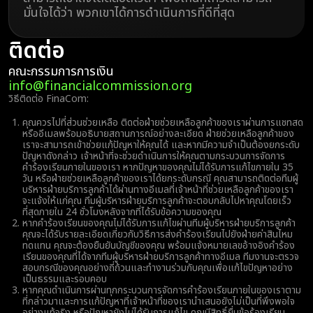
มั่นใจได้ว่า พวกเขาได้การดำเนินการที่ดีที่สุด
ติดต่อ
คณะกรรมการการเงิน
info@financialcommission.org
วิธีติดต่อ FinaCom:
คุณควรไปที่ส่วนช่วยเหลือ ติดต่อฝ่ายช่วยเหลือลูกค้าของเราผ่านการแชทสด
หรืออีเมลพร้อมอธิบายสถานการณ์อย่างละเอียด ฝ่ายช่วยเหลือลูกค้าของ
เราจะสามารถเข้าช่วยแก้ปัญหาให้คุณได้ และหากมีความจำเป็นต้องยกระดับ
ปัญหาดังกล่าว เจ้าหน้าที่จะช่วยดำเนินการให้คุณตามกระบวนการจัดการ
คำร้องเรียนภายในของเรา หากปัญหาของคุณไม่ได้รับการแก้ไขภายใน 35
วัน หรือฝ่ายช่วยเหลือลูกค้าของเราได้ยกระดับกรณี คุณสามารถติดต่อทีมผู้
บริหารฝ่ายบริการลูกค้าได้ผ่านทางอีเมลที่เจ้าหน้าที่ช่วยเหลือลูกค้าของเรา
จะแจ้งให้แก่คุณ ทีมผู้บริหารฝ่ายบริการลูกค้าจะตอบกลับไปหาคุณโดยเร็ว
ที่สุดภายใน 24 ชั่วโมงหลังจากที่ได้รับข้อความของคุณ
หากคำร้องเรียนของคุณไม่ได้รับการแก้ไขผ่านทีมผู้บริหารฝ่ายบริการลูกค้า
คุณจะได้รับรายละเอียดเกี่ยวกับวิธีการส่งคำร้องเรียนไปยังฝ่ายค่าสินไหม
ทดแทน คุณจะต้องยืนยันบัญชีของคุณ พร้อมแจ้งหมายเลขอ้างอิงคำร้อง
เรียนของคุณที่ได้จากทีมผู้บริหารฝ่ายบริการลูกค้าทางอีเมล ทีมงานจะตรวจ
สอบกรณีของคุณอย่างถี่ถ้วนและทำงานร่วมกับคุณเพื่อแก้ไขปัญหาอย่าง
เป็นธรรมและรอบคอบ
หากคุณดำเนินการผ่านทุกกระบวนการจัดการคำร้องเรียนภายในของเราตาม
ที่กล่าวมาและการแก้ปัญหาที่เจ้าหน้าที่ของเรานำเสนอยังไม่เป็นที่พึงพอใจ
อย่างแท้จริง หรือปัญหายังไม่ได้รับการแก้ไข คุณมีสิทธิ์ยื่นข้อร้องเรียน