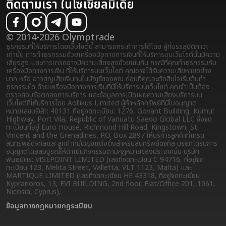
ติดตามเรา ในโซเชียลมีเดีย
© 2014-2026 Olymptrade
ธุรกรรมที่ให้บริการโดยเว็บไซต์นี้ สามารถกระทำการได้โดย ผู้ที่บรรลุนิติภาวะ
เท่านั้น การทำธุรกรรมด้วยเครื่องมือทางการเงินที่ให้บริการบนเว็บไซต์นั้นมีความ
เสี่ยงสูง และการเทรดอาจมีความเสี่ยงสูงด้วยเช่นกัน กรณีที่คุณทำธุรกรรมกับ
เครื่องมือทางการเงิน ที่ให้บริการบนเว็บไซต์ คุณอาจได้รับความเสียหายอย่าง
มาก หรือ อาจสูญเสียเงินทุนในบัญชีของคุณ ก่อนที่คุณจะตัดสินใจเริ่มต้นทำ
ธุรกรรมใด ด้วยเครื่องมือทางการเงินที่มีให้บริการบนเว็บไซต์ คุณจำเป็นต้อง
ตรวจสอบข้อตกลงการบริการ และข้อมูลการเปิดเผยความเสี่ยง
บริการบน
เว็บไซต์ที่ให้บริการโดย Aollikus Limited ผู้ค้าหลักทรัพย์ที่มีใบอนุญาต
หมายเลขบริษัท: 40131 ที่อยู่จดทะเบียน: 1276, Govant Building, Kumul
Highway, Port Vila, Republic of Vanuatu Saedo Global LLC ซึ่งจด
ทะเบียนที่อยู่ Euro House, Richmond Hill Road, Kingstown, St.
Vincent and the Grenadines, P.O. Box 2897 ให้บริการลูกค้าที่เทรด
สินทรัพย์ดิจิทัลและลูกค้าที่มีบัญชีแต่งตั้งสำหรับสินทรัพย์ดิจิทัล บริษัทได้รับการ
อนุญาตโดยสมบูรณ์ให้ดำเนินกิจกรรมตามกฎหมายของประเทศนั้น บริษัท
พันธมิตร: VISEPOINT LIMITED (เลขที่จดทะเบียน C 94716, ที่อยู่จด
ทะเบียน 123, Melita Street, Valletta, VLT 1123, Malta) และ
MARTIQUE LIMITED (เลขที่จดทะเบียน HE 43318, ที่อยู่จดทะเบียน
Kypranoros, 13, EVI BUILDING, 2nd floor, Flat/Office 201, 1061,
Nicosia, Cyprus),
ข้อมูลทางกฏหมาย
กฎระเบียบ