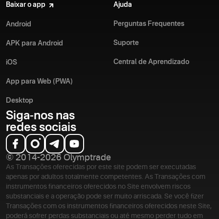
Baixar o app
Ajuda
Perguntas Frequentes
Android
Suporte
APK para Android
Central de Aprendizado
iOS
App para Web (PWA)
Desktop
Siga-nos nas
redes sociais
© 2014-2026 Olymptrade
As Transações oferecidas por este site podem ser executadas
apenas por adultos totalmente competentes. As Transações com
instrumentos financeiros oferecidos no Site envolvem riscos
substanciais e a operação pode ser muito arriscada. Se você fizer
Transações com os instrumentos financeiros oferecidos neste Site,
poderá sofrer perdas substanciais ou até mesmo perder tudo em