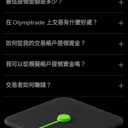
請。
最低提領金額是多少？
最低提領金額為 10 美元或歐元。
在 Olymptrade 上交易有什麼好處？
本應用程式以用戶為核心設計，提供簡潔的介面，並支援多樣化的
交易工具與商品。Olymptrade 的優勢還包括定期舉辦線上活動，讓
如何從我的交易帳戶提領資金？
交易變得既有趣又高效。
若要從您的交易帳戶提領資金，請點選「付款」按鈕，選擇「提
領」，輸入提領金額並確認操作。資金自您的帳戶扣除後，您將會
我可以從模擬帳戶提領資金嗎？
在終端機右上角看到帳戶餘額的變化。
Olymptrade 模擬帳戶提供與真實帳戶相同的功能，但使用的是無法
提領的虛擬資金。
交易者如何賺錢？
交易者是根據市場的波動來賺取收益。這有多種方式，但最簡單的
例子是：如果你以 10$ 購入一支股票，當該股票價值上漲至 20$ 時
賣出，你就獲得了 10$ 的利潤。如需了解更多其他交易獲利方式，
歡迎前往我們的知識中心查詢。