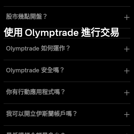
一般而言，Forex 市場全天 24 小時開放，週末除外。在
Olymptrade，我們提供的不僅僅是貨幣對，您也能輕鬆查詢各資產
股市幾點開盤？
的交易時段。只需在資產清單中點一下資產旁的資訊圖示，然後選
擇「時段表」，即可查看該資產可交易的時間。
使用 Olymptrade 進行交易
某些股票僅在全球特定的證券交易所交易，因此你需要留意各交易
所的開市時間，才能交易這些股票。幸運的是，你可以在
Olymptrade 上查詢這些資訊。只需在資產清單中點一下資產旁的資
Olymptrade 如何運作？
訊圖示，然後選擇「時段表」，即可查看該資產是否已關閉，以及
交易時段的開盤和收盤時間。
Olymptrade 是一個線上交易平台，提供多種交易模式，例如 Fixed
Time Trades、Forex 及 Stocks，適合各種交易風格。Fixed Time
Olymptrade 安全嗎？
Trades 模式讓用戶可針對全球交易資產的價格開立「上漲」或「下
跌」交易，而 Forex 模式則提供交易者使用倍數工具，在交易貨幣
Olymptrade 是一個受國際監管的平台，提供所有必要的安全工具與
對及其他資產時提升獲利空間。
指引，以協助降低風險。我們打造透明的交易環境，並提供豐富的
你有行動應用程式嗎？
實用資訊，以及全天候 24/7 的客服團隊，隨時協助您解決任何問
題。
是的，Olymptrade 行動應用程式可在 iOS 和 Android 上使用。
我可以開立伊斯蘭帳戶嗎？
如需開通 Olymptrade 伊斯蘭帳戶，請聯絡我們的客服團隊提出申