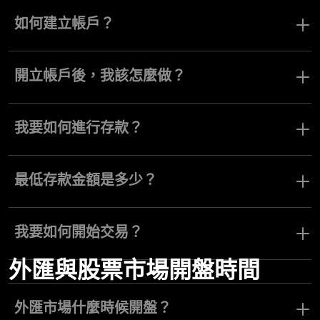
Olymptrade 驗證建議透過我們的客服團隊完成。請在主選單中開啟
「說明」區域，前往「客服」，然後點一下「聊天」。傳送訊息要
如何建立帳戶？
求進行驗證，並依照我們團隊提供的指示操作。
您可以在我們的 Olymptrade 註冊頁面註冊，請在主頁點一下「註
冊」按鈕即可前往。
開立帳戶後，我該怎麼做？
開設 Olymptrade 帳戶後，您可以在模擬帳戶上練習交易，或在儲值
至少 10 美元或歐元後，開始在真實帳戶上進行交易。
我要如何進行存款？
若要存款，請前往「付款」，點一下「存款」，輸入存款金額，選
擇您的付款方式，然後點一下「確認」。
最低存款金額是多少？
最低存款金額為 10 美元或歐元。
我要如何開始交易？
外匯與股票市場開盤時間
您只需在您的 Forex 交易帳戶中存入 10$，即可開始交易。之後，
如果您還不熟悉交易基礎知識，建議您瀏覽我們的知識庫，以便獲
得開始進行明智交易所需的所有資訊。
外匯市場什麼時候開盤？