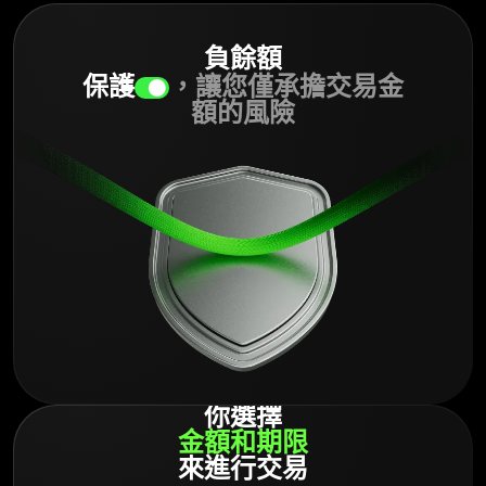
負餘額
保護
，讓您僅承擔交易金
額的風險
你選擇
金額
和
期限
來進行交易