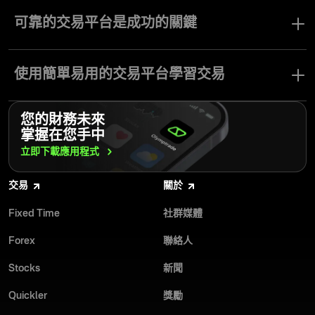
加入 Olymptrade，頂尖的線上交易平台，釋放你成為專業交易員的
潛力。你可輕鬆投資於 Forex、股票、倍數工具、指數等多元資
可靠的交易平台是成功的關鍵
產，實現交易組合多樣化。我們提供直覺易用的介面、進階交易工
具，以及完整的教育資源，協助你邁向成功。享受安全可靠的交易
投資具有風險，因此選擇合適的經紀商至關重要。你需要一個可靠
體驗，並有專屬客服全程支援。立即開啟你的 Olymptrade 之旅，改
的線上交易平台，提供安全且舒適的體驗，讓你在考量風險的同
使用簡單易用的交易平台學習交易
變你的交易未來。現在就註冊，踏出成為專業交易員的第一步。
時，更輕鬆地管理投資。
技術工具與交易工具是我們平台的核心特色。此外，易於操作的介
Olymptrade 的優勢：
您的財務未來
面與完善的教育環境，為初學者提供最佳的學習與交易體驗。
掌握在您手中
最低儲值金額 $10
Olymptrade 的幫助中心是一個內容豐富且精簡的知識庫，協助你輕
立即下載應用程式
開倉金額低至 1$
鬆展開學習之旅，不會感到負擔。市場洞察協助你掌握強勢的進場
免費可重複儲值的模擬帳戶，無風險練習
時機，現成的策略則幫助你有效掌握價格趨勢。我們的客服團隊全
超過 100 種交易工具，包括 OTC、加密貨幣及藍籌股
交易
關於
年無休、支援多種語言，隨時為你解答疑問並即時處理問題。
多種交易模式，適用不同策略
Olymptrade 的線上交易平台致力於提升你的交易體驗，為你的投資
可於瀏覽器、桌面版及行動應用程式使用
Fixed Time
社群媒體
旅程帶來更多價值。
提供免費知識庫的幫助中心
Forex
聯絡人
Olymptrade 致力於讓您的線上交易體驗盡可能高效。歡迎瀏覽
Olymptrade YouTube 頻道
、參加我們的活動，提升您的交易技能！
Stocks
新聞
Quickler
獎勵