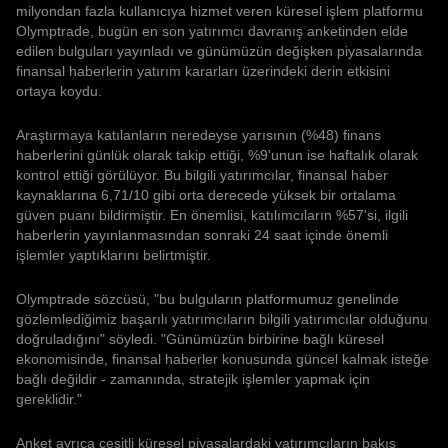
milyondan fazla kullanıcıya hizmet veren küresel işlem platformu
Olymptrade, bugün en son yatırımcı davranış anketinden elde
edilen bulguları yayınladı ve günümüzün değişken piyasalarında
finansal haberlerin yatırım kararları üzerindeki derin etkisini
ortaya koydu.
Araştırmaya katılanların neredeyse yarısının (%48) finans
haberlerini günlük olarak takip ettiği, %9'unun ise haftalık olarak
kontrol ettiği görülüyor. Bu bilgili yatırımcılar, finansal haber
kaynaklarına 6,71/10 gibi orta derecede yüksek bir ortalama
güven puanı bildirmiştir. En önemlisi, katılımcıların %57'si, ilgili
haberlerin yayınlanmasından sonraki 24 saat içinde önemli
işlemler yaptıklarını belirtmiştir.
Olymptrade sözcüsü, "bu bulguların platformumuz genelinde
gözlemlediğimiz başarılı yatırımcıların bilgili yatırımcılar olduğunu
doğruladığını" söyledi. "Günümüzün birbirine bağlı küresel
ekonomisinde, finansal haberler konusunda güncel kalmak isteğe
bağlı değildir - zamanında, stratejik işlemler yapmak için
gereklidir."
Anket ayrıca çeşitli küresel piyasalardaki yatırımcıların bakış