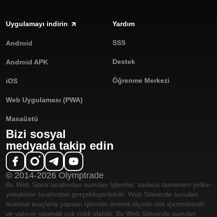
Uygulamayı indirin
Yardım
SSS
Android
Destek
Android APK
Öğrenme Merkezi
iOS
Web Uygulaması (PWA)
Masaüstü
Bizi sosyal
medyada takip edin
© 2014-2026 Olymptrade
Bu Web Sitesi tarafından sunulan İşlemler, sadece tamamen yetkin
yetişkinler tarafından gerçekleştirilebilir. Web Sitesinde sunulan
finansal araçlarla yapılan işlemler önemli ölçüde risk içermektedir
ve yatırım yapmak çok riskli olabilir. Bu Web Sitesinde sunulan