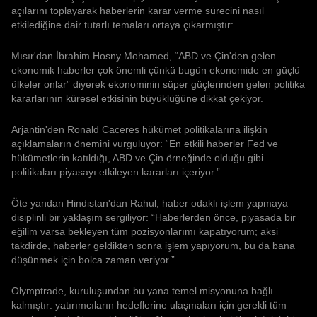
açılarını toplayarak haberlerin karar verme sürecini nasıl
etkilediğine dair tutarlı temaları ortaya çıkarmıştır:
Mısır'dan İbrahim Hosny Mohamed, “ABD ve Çin'den gelen
ekonomik haberler çok önemli çünkü bugün ekonomide en güçlü
ülkeler onlar” diyerek ekonominin süper güçlerinden gelen politika
kararlarının küresel etkisinin büyüklüğüne dikkat çekiyor.
Arjantin'den Ronald Caceres hükümet politikalarına ilişkin
açıklamaların önemini vurguluyor: “En etkili haberler Fed ve
hükümetlerin katıldığı, ABD ve Çin örneğinde olduğu gibi
politikaları piyasayı etkileyen kararları içeriyor.”
Öte yandan Hindistan'dan Rahul, haber odaklı işlem yapmaya
disiplinli bir yaklaşım sergiliyor: “Haberlerden önce, piyasada bir
eğilim varsa bekleyen tüm pozisyonlarımı kapatıyorum; aksi
takdirde, haberler geldikten sonra işlem yapıyorum, bu da bana
düşünmek için bolca zaman veriyor.”
Olymptrade, kuruluşundan bu yana temel misyonuna bağlı
kalmıştır: yatırımcıların hedeflerine ulaşmaları için gerekli tüm