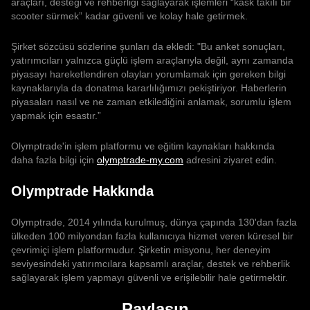
araçları, desteği ve rehberliği sağlayarak işlemleri “kask takılı bir
scooter sürmek” kadar güvenli ve kolay hale getirmek.
Şirket sözcüsü sözlerine şunları da ekledi: "Bu anket sonuçları,
yatırımcıları yalnızca güçlü işlem araçlarıyla değil, aynı zamanda
piyasayı hareketlendiren olayları yorumlamak için gereken bilgi
kaynaklarıyla da donatma kararlılığımızı pekiştiriyor. Haberlerin
piyasaları nasıl ve ne zaman etkilediğini anlamak, sorumlu işlem
yapmak için esastır.”
Olymptrade'in işlem platformu ve eğitim kaynakları hakkında
daha fazla bilgi için
olymptrade-my.com
adresini ziyaret edin.
Olymptrade Hakkında
Olymptrade, 2014 yılında kurulmuş, dünya çapında 130'dan fazla
ülkeden 100 milyondan fazla kullanıcıya hizmet veren küresel bir
çevrimiçi işlem platformudur. Şirketin misyonu, her deneyim
seviyesindeki yatırımcılara kapsamlı araçlar, destek ve rehberlik
sağlayarak işlem yapmayı güvenli ve erişilebilir hale getirmektir.
Paylaşın