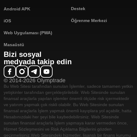
Destek
Android APK
Öğrenme Merkezi
iOS
Web Uygulaması (PWA)
Masaüstü
Bizi sosyal
medyada takip edin
© 2014-2026 Olymptrade
Bu Web Sitesi tarafından sunulan İşlemler, sadece tamamen yetkin
yetişkinler tarafından gerçekleştirilebilir. Web Sitesinde sunulan
finansal araçlarla yapılan işlemler önemli ölçüde risk içermektedir
ve yatırım yapmak çok riskli olabilir. Bu Web Sitesinde sunulan
finansal araçlarla İşlem yapmak önemli kayıplara yol açabilir, hatta
Hesabınızdaki her şeyi bile kaybedebilirsiniz. Web Sitesinde
sunulan finansal araçlarla İşlem yapmaya karar vermeden önce,
Hizmet Sözleşmesini ve Risk Açıklama Bilgilerini gözden
geçirmelisiniz.
Web Sitesindeki hizmetler, lisanslı bir finans kurumu