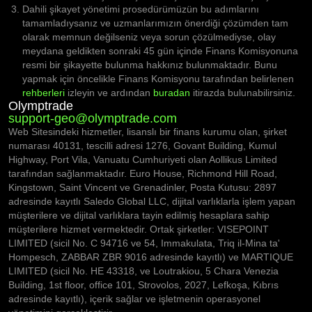
Dahili şikayet yönetimi prosedürümüzün bu adımlarını
tamamladıysanız ve uzmanlarımızın önerdiği çözümden tam
olarak memnun değilseniz veya sorun çözülmediyse, olay
meydana geldikten sonraki 45 gün içinde Finans Komisyonuna
resmi bir şikayette bulunma hakkınız bulunmaktadır. Bunu
yapmak için öncelikle Finans Komisyonu tarafından belirlenen
rehberleri
izleyin ve ardından
buradan
itirazda bulunabilirsiniz.
Olymptrade
support-geo@olymptrade.com
Web Sitesindeki hizmetler, lisanslı bir finans kurumu olan, şirket
numarası 40131, tescilli adresi 1276, Govant Building, Kumul
Highway, Port Vila, Vanuatu Cumhuriyeti olan Aollikus Limited
tarafından sağlanmaktadır. Euro House, Richmond Hill Road,
Kingstown, Saint Vincent ve Grenadinler, Posta Kutusu: 2897
adresinde kayıtlı Saledo Global LLC, dijital varlıklarla işlem yapan
müşterilere ve dijital varlıklara tayin edilmiş hesaplara sahip
müşterilere hizmet vermektedir. Ortak şirketler: VISEPOINT
LIMITED (sicil No. C 94716 ve 54, Immakulata, Triq il-Mina ta'
Hompesch, ZABBAR ZBR 9016 adresinde kayıtlı) ve MARTIQUE
LIMITED (sicil No. HE 43318, ve Loutrakiou, 5 Chara Venezia
Building, 1st floor, office 101, Strovolos, 2027, Lefkoşa, Kıbrıs
adresinde kayıtlı), içerik sağlar ve işletmenin operasyonel