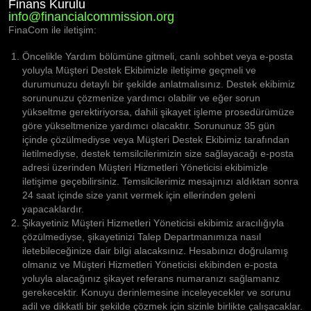
Finans Kurulu
info@financialcommission.org
FinaCom ile iletişim:
Öncelikle Yardım bölümüne gitmeli, canlı sohbet veya e-posta
yoluyla Müşteri Destek Ekibimizle iletişime geçmeli ve
durumunuzu detaylı bir şekilde anlatmalısınız. Destek ekibimiz
sorununuzu çözmenize yardımcı olabilir ve eğer sorun
yükseltme gerektiriyorsa, dahili şikayet işleme prosedürümüze
göre yükseltmenize yardımcı olacaktır. Sorununuz 35 gün
içinde çözülmediyse veya Müşteri Destek Ekibimiz tarafından
iletilmediyse, destek temsilcilerimizin size sağlayacağı e-posta
adresi üzerinden Müşteri Hizmetleri Yöneticisi ekibimizle
iletişime geçebilirsiniz. Temsilcilerimiz mesajınızı aldıktan sonra
24 saat içinde size yanıt vermek için ellerinden geleni
yapacaklardır.
Şikayetiniz Müşteri Hizmetleri Yöneticisi ekibimiz aracılığıyla
çözülmediyse, şikayetinizi Talep Departmanımıza nasıl
iletebileceğinize dair bilgi alacaksınız. Hesabınızı doğrulamış
olmanız ve Müşteri Hizmetleri Yöneticisi ekibinden e-posta
yoluyla alacağınız şikayet referans numaranızı sağlamanız
gerekecektir. Konuyu derinlemesine inceleyecekler ve sorunu
adil ve dikkatli bir şekilde çözmek için sizinle birlikte çalışacaklar.