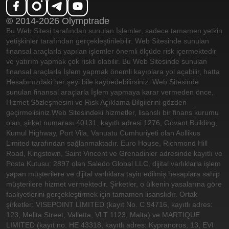
© 2014-2026 Olymptrade
Bu Web Sitesi tarafından sunulan İşlemler, sadece tamamen yetkin
yetişkinler tarafından gerçekleştirilebilir. Web Sitesinde sunulan
finansal araçlarla yapılan işlemler önemli ölçüde risk içermektedir
ve yatırım yapmak çok riskli olabilir. Bu Web Sitesinde sunulan
finansal araçlarla İşlem yapmak önemli kayıplara yol açabilir, hatta
Hesabınızdaki her şeyi bile kaybedebilirsiniz. Web Sitesinde
sunulan finansal araçlarla İşlem yapmaya karar vermeden önce,
Hizmet Sözleşmesini ve Risk Açıklama Bilgilerini gözden
geçirmelisiniz.
Web Sitesindeki hizmetler, lisanslı bir finans kurumu
olan, şirket numarası 40131, kayıtlı adresi 1276, Govant Building,
Kumul Highway, Port Vila, Vanuatu Cumhuriyeti olan Aollikus
Limited tarafından sağlanmaktadır. Euro House, Richmond Hill
Road, Kingstown, Saint Vincent ve Grenadinler adresinde kayıtlı ve
Posta Kutusu: 2897 olan Saledo Global LLC, dijital varlıklarla işlem
yapan müşterilere ve dijital varlıklara tayin edilmiş hesaplara sahip
müşterilere hizmet vermektedir. Şirketler, o ülkenin yasalarına göre
faaliyetlerini gerçekleştirmek için tamamen lisanslıdır. Ortak
şirketler: VISEPOINT LIMITED (kayıt No. C 94716, kayıtlı adres:
123, Melita Street, Valletta, VLT 1123, Malta) ve MARTIQUE
LIMITED (kayıt no. HE 43318, kayıtlı adres: Kypranoros, 13, EVI