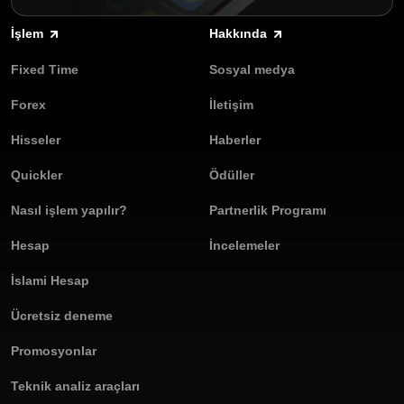
İşleminiz için süre seçin.
Olymptrade'den kendini ispatlamış FT modu işlem
Yukarı veya Aşağı seçeneklerinden birini seçerek fiyatın
stratejilerine erişim.
İşlem
Hakkında
yükseleceğini mi yoksa düşeceğini mi tahmin edin.
Fixed Time
Sosyal medya
FT modunda işlem yapmak, varlık fiyatı değişikliklerinden kazanç
sağlamanın herkes tarafından erişilebilir bir yoludur. Gerçek
Forex
İletişim
hesabınızda veya ücretsiz bir deneme hesabında deneme yapın.
Şimdi katılın ve size özel bir platformda FT işlemlerinin
Hisseler
Haberler
avantajlarını keşfedin!
Quickler
Ödüller
Nasıl işlem yapılır?
Partnerlik Programı
Hesap
İncelemeler
İslami Hesap
Ücretsiz deneme
Promosyonlar
Teknik analiz araçları