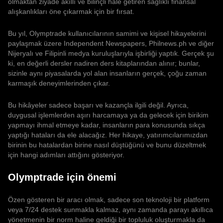
olmaktan ziyade akıllı ve bilinçli hale getiren sağlıklı finansal
alışkanlıkları öne çıkarmak için bir fırsat.
Bu yıl, Olymptrade kullanıcılarının samimi ve kişisel hikayelerini
paylaşmak üzere Independent Newspapers, Philnews.ph ve diğer
Nijeryalı ve Filipinli medya kuruluşlarıyla işbirliği yaptık. Gerçek şu
ki, en değerli dersler nadiren ders kitaplarından alınır; bunlar,
sizinle aynı piyasalarda yol alan insanların gerçek, çoğu zaman
karmaşık deneyimlerinden çıkar.
Bu hikâyeler sadece başarı ve kazançla ilgili değil. Ayrıca,
duygusal işlemlerden aşırı harcamaya ya da gelecek için birikim
yapmayı ihmal etmeye kadar, insanların para konusunda sıkça
yaptığı hataları da ele alacağız. Her hikaye, yatırımcılarımızdan
birinin bu hatalardan birine nasıl düştüğünü ve bunu düzeltmek
için hangi adımları attığını gösteriyor.
Olymptrade için önemi
Özen gösteren bir aracı olmak, sadece son teknoloji bir platform
veya 7/24 destek sunmakla kalmaz, aynı zamanda parayı akıllıca
yönetmenin bir norm haline geldiği bir topluluk oluşturmakla da