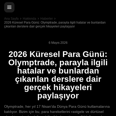
Ana Sayfa
Hakkında
Haberler
2026 Küresel Para Günü: Olymptrade, parayla ilgili hatalar ve bunlardan
çıkarılan derslere dair gerçek hikayeleri paylaşıyor
6 Mayıs 2026
2026 Küresel Para Günü:
Olymptrade, parayla ilgili
hatalar ve bunlardan
çıkarılan derslere dair
gerçek hikayeleri
paylaşıyor
Olymptrade, her yıl 17 Nisan'da Dünya Para Günü kutlamalarına
katılıyor. Bizim için bu, para hareketlerini rastgele ve dürtüsel