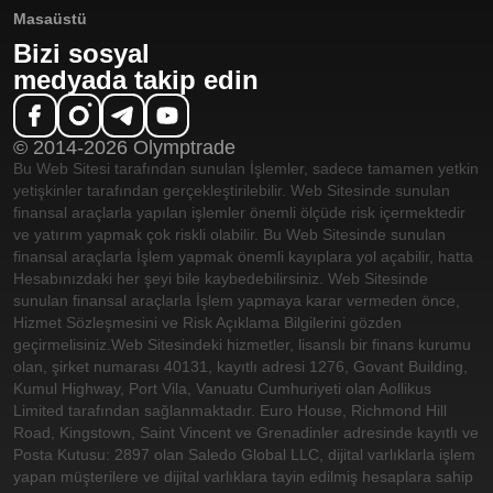
Masaüstü
Bizi sosyal
medyada takip edin
© 2014-2026 Olymptrade
Bu Web Sitesi tarafından sunulan İşlemler, sadece tamamen yetkin
yetişkinler tarafından gerçekleştirilebilir. Web Sitesinde sunulan
finansal araçlarla yapılan işlemler önemli ölçüde risk içermektedir
ve yatırım yapmak çok riskli olabilir. Bu Web Sitesinde sunulan
finansal araçlarla İşlem yapmak önemli kayıplara yol açabilir, hatta
Hesabınızdaki her şeyi bile kaybedebilirsiniz. Web Sitesinde
sunulan finansal araçlarla İşlem yapmaya karar vermeden önce,
Hizmet Sözleşmesini ve Risk Açıklama Bilgilerini gözden
geçirmelisiniz.
Web Sitesindeki hizmetler, lisanslı bir finans kurumu
olan, şirket numarası 40131, kayıtlı adresi 1276, Govant Building,
Kumul Highway, Port Vila, Vanuatu Cumhuriyeti olan Aollikus
Limited tarafından sağlanmaktadır. Euro House, Richmond Hill
Road, Kingstown, Saint Vincent ve Grenadinler adresinde kayıtlı ve
Posta Kutusu: 2897 olan Saledo Global LLC, dijital varlıklarla işlem
yapan müşterilere ve dijital varlıklara tayin edilmiş hesaplara sahip