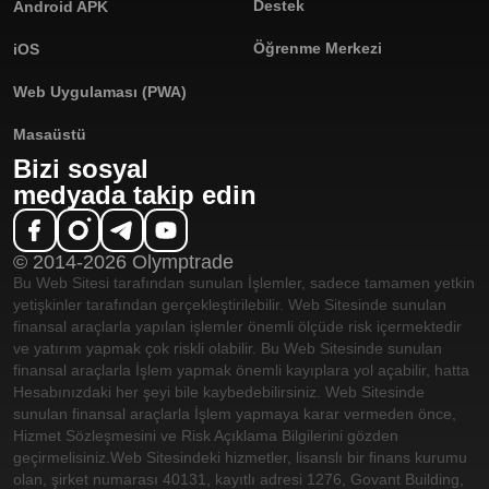
Destek
Android APK
Öğrenme Merkezi
iOS
Web Uygulaması (PWA)
Masaüstü
Bizi sosyal
medyada takip edin
© 2014-2026 Olymptrade
Bu Web Sitesi tarafından sunulan İşlemler, sadece tamamen yetkin
yetişkinler tarafından gerçekleştirilebilir. Web Sitesinde sunulan
finansal araçlarla yapılan işlemler önemli ölçüde risk içermektedir
ve yatırım yapmak çok riskli olabilir. Bu Web Sitesinde sunulan
finansal araçlarla İşlem yapmak önemli kayıplara yol açabilir, hatta
Hesabınızdaki her şeyi bile kaybedebilirsiniz. Web Sitesinde
sunulan finansal araçlarla İşlem yapmaya karar vermeden önce,
Hizmet Sözleşmesini ve Risk Açıklama Bilgilerini gözden
geçirmelisiniz.
Web Sitesindeki hizmetler, lisanslı bir finans kurumu
olan, şirket numarası 40131, kayıtlı adresi 1276, Govant Building,