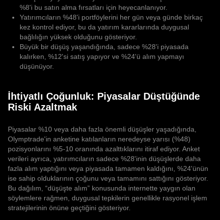
%8'i bu satın alma fırsatları için heyecanlanıyor.
Yatırımcıların %48'i portföylerini her gün veya günde birkaç
kez kontrol ediyor, bu da yatırım kararlarında duygusal
bağlılığın yüksek olduğunu gösteriyor.
Büyük bir düşüş yaşandığında, sadece %28'i piyasada
kalırken, %12'si satış yapıyor ve %24'ü alım yapmayı
düşünüyor.
İhtiyatlı Çoğunluk: Piyasalar Düştüğünde
Riski Azaltmak
Piyasalar %10 veya daha fazla önemli düşüşler yaşadığında,
Olymptrade'in anketine katılanların neredeyse yarısı (%48)
pozisyonlarını %5-10 oranında azalttıklarını itiraf ediyor. Anket
verileri ayrıca, yatırımcıların sadece %28'inin düşüşlerde daha
fazla alım yaptığını veya piyasada tamamen kaldığını, %24'ünün
ise sahip olduklarının çoğunu veya tamamını sattığını gösteriyor.
Bu dağılım, “düşüşte alım” konusunda internette yaygın olan
söylemlere rağmen, duygusal tepkilerin genellikle rasyonel işlem
stratejilerinin önüne geçtiğini gösteriyor.