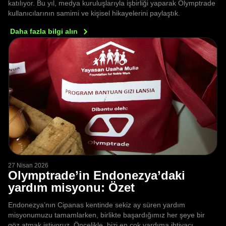
katılıyor. Bu yıl, medya kuruluşlarıyla işbirliği yaparak Olymptrade
kullanıcılarının samimi ve kişisel hikayelerini paylaştık.
Daha fazla bilgi
alın
27 Nisan 2026
Olymptrade’in Endonezya’daki
yardım misyonu: Özet
Endonezya’nın Cipanas kentinde sekiz ay süren yardım
misyonumuzu tamamlarken, birlikte başardığımız her şeye bir
göz atmak istiyoruz. Öncelikle, bizi en çok yardıma ihtiyacı