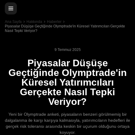
Ana Sayfa
Hakkında
Haberler
Piyasalar Düşüşe Geçtiğinde Olymptrade'in Küresel Yatırımcıları Gerçekte
Nasıl Tepki Veriyor?
9 Temmuz 2025
Piyasalar Düşüşe
Geçtiğinde Olymptrade'in
Küresel Yatırımcıları
Gerçekte Nasıl Tepki
Veriyor?
Yeni bir Olymptrade anketi, piyasaların benzeri görülmemiş bir
dalgalanma ile karşı karşıya kalmasıyla, yatırımcıların hedefleri ile
gerçek risk toleransı arasında keskin bir uçurum olduğunu ortaya
koyuyor.