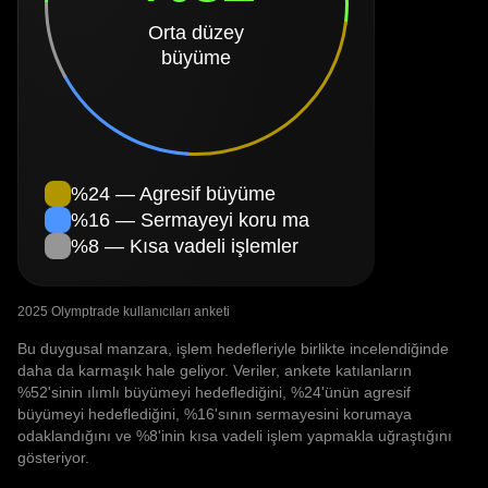
Orta düzey
büyüme
%24 — Agresif büyüme
%16 — Sermayeyi koru ma
%8 — Kısa vadeli işlemler
2025 Olymptrade kullanıcıları anketi
Bu duygusal manzara, işlem hedefleriyle birlikte incelendiğinde
daha da karmaşık hale geliyor. Veriler, ankete katılanların
%52'sinin ılımlı büyümeyi hedeflediğini, %24'ünün agresif
büyümeyi hedeflediğini, %16'sının sermayesini korumaya
odaklandığını ve %8'inin kısa vadeli işlem yapmakla uğraştığını
gösteriyor.