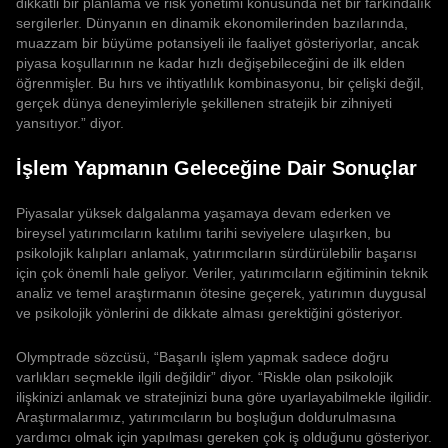
dikkatli bir planlama ve risk yönetimi konusunda net bir farkındalık
sergilerler. Dünyanın en dinamik ekonomilerinden bazılarında,
muazzam bir büyüme potansiyeli ile faaliyet gösteriyorlar, ancak
piyasa koşullarının ne kadar hızlı değişebileceğini de ilk elden
öğrenmişler. Bu hırs ve ihtiyatlılık kombinasyonu, bir çelişki değil,
gerçek dünya deneyimleriyle şekillenen stratejik bir zihniyeti
yansıtıyor.” diyor.
İşlem Yapmanın Geleceğine Dair Sonuçlar
Piyasalar yüksek dalgalanma yaşamaya devam ederken ve
bireysel yatırımcıların katılımı tarihi seviyelere ulaşırken, bu
psikolojik kalıpları anlamak, yatırımcıların sürdürülebilir başarısı
için çok önemli hale geliyor. Veriler, yatırımcıların eğitiminin teknik
analiz ve temel araştırmanın ötesine geçerek, yatırımın duygusal
ve psikolojik yönlerini de dikkate alması gerektiğini gösteriyor.
Olymptrade sözcüsü, “Başarılı işlem yapmak sadece doğru
varlıkları seçmekle ilgili değildir” diyor. “Riskle olan psikolojik
ilişkinizi anlamak ve stratejinizi buna göre uyarlayabilmekle ilgilidir.
Araştırmalarımız, yatırımcıların bu boşluğun doldurulmasına
yardımcı olmak için yapılması gereken çok iş olduğunu gösteriyor.