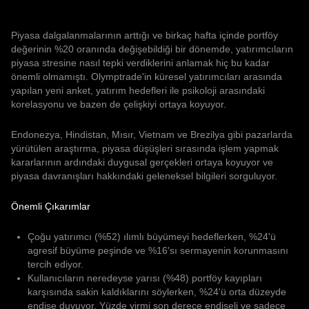
Piyasa dalgalanmalarının arttığı ve birkaç hafta içinde portföy
değerinin %20 oranında değişebildiği bir dönemde, yatırımcıların
piyasa stresine nasıl tepki verdiklerini anlamak hiç bu kadar
önemli olmamıştı. Olymptrade'in küresel yatırımcıları arasında
yapılan yeni anket, yatırım hedefleri ile psikoloji arasındaki
korelasyonu ve bazen de çelişkiyi ortaya koyuyor.
Endonezya, Hindistan, Mısır, Vietnam ve Brezilya gibi pazarlarda
yürütülen araştırma, piyasa düşüşleri sırasında işlem yapmak
kararlarının ardındaki duygusal gerçekleri ortaya koyuyor ve
piyasa davranışları hakkındaki geleneksel bilgileri sorguluyor.
Önemli Çıkarımlar
Çoğu yatırımcı (%52) ılımlı büyümeyi hedeflerken, %24'ü
agresif büyüme peşinde ve %16'sı sermayenin korunmasını
tercih ediyor.
Kullanıcıların neredeyse yarısı (%48) portföy kayıpları
karşısında sakin kaldıklarını söylerken, %24'ü orta düzeyde
endişe duyuyor. Yüzde yirmi son derece endişeli ve sadece