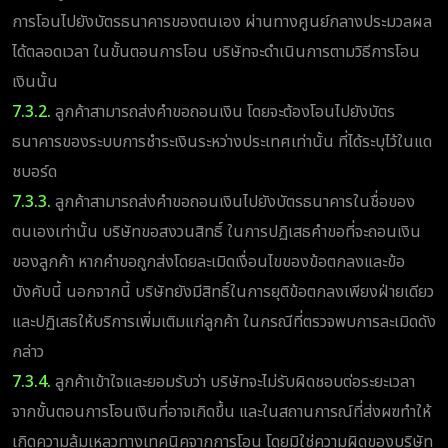
การโอนไปยังบัตรธนาคารของตนเอง ผ่านทางศูนย์กลางประมวลผล
ได้ตลอดเวลา ในขั้นตอนการโอน บริษัทจะดำเนินการตามวิธีการโอน
เงินนั้น
7.3.2.
ลูกค้าสามารถส่งคำขอถอนเงิน โดยจะต้องโอนไปยังบัตร
ธนาคารของระบบการชำระเงินระหว่างประเทศเท่านั้น ที่ได้ระบุไว้ในแด
ชบอร์ด
7.3.3.
ลูกค้าสามารถส่งคำขอถอนเงินไปยังบัตรธนาคารในชื่อของ
ตนเองเท่านั้น บริษัทขอสงวนสิทธิ์ ในการปฏิเสธคำขอที่จะถอนเงิน
ของลูกค้า หากคำขอถูกส่งโดยละเมิดเงื่อนไขของข้อตกลงและข้อ
บังคับนี้ นอกจากนี้ บริษัทยังมีสิทธิ์ในการยุติข้อตกลงเพียงฝ่ายเดียว
และปฏิเสธให้บริการเพิ่มเติมแก่ลูกค้า ในกรณีที่ตรวจพบการละเมิดดัง
กล่าว
7.3.4.
ลูกค้าเข้าใจและยอมรับว่า บริษัทจะไม่รับผิดชอบต่อระยะเวลา
จากขั้นตอนการโอนเงินที่อาจเกิดขึ้น และในสถานการณ์ที่ส่งผฃทำให้
เกิดความล้มเหลวทางเทคนิคจากการโอน โดยมิใช่ความผิดของบริษัท