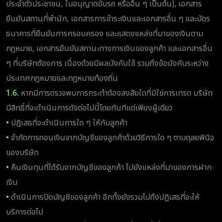
ประจำตัวประชาชน, ใบอนุญาตขับรถ หรืออื่น ๆ เป็นต้น), เอกสาร
ยืนยันสถานที่พำนัก, เอกสารการชำระเงินและเอกสารอื่น ๆ และบัตร
ธนาคารที่ยืนยันการครอบครอง และแสดงแหล่งที่มาของเงินตาม
กฎหมาย, เอกสารยืนยันสถานะทางการเงินของลูกค้า และเอกสารอื่น
ๆ ที่บริษัทต้องการ เนื่องด้วยมีผลบังคับใช้ รวมถึงข้อบังคับระหว่าง
ประเทศกฎหมายและกฎหมายท้องถิ่น
1.6.
หากมีการตรวจพบการกระทำต้องสงสัยใดที่มิใช่การเทรด บริษัท
มีสิทธิ์ที่จะดำเนินการดังต่อไปนี้โดยทันทีแต่เพียงผู้เดียว
•
ปฏิเสธที่จะดำเนินการใด ๆ ให้กับลูกค้า
•
จำกัดการถอนเงินจากบัญชีของลูกค้าด้วยวิธีการใด ๆ ตามดุลยพินิจ
ของบริษัท
•
คืนเงินทุนที่ได้รับจากบัญชีของลูกค้า ไปยังแหล่งที่มาของการฝาก
เงิน
•
ดำเนินการปิดบัญชีของลูกค้า อีกทั้งยังรวมไปถึงปฏิเสธที่จะให้
บริการต่อไป