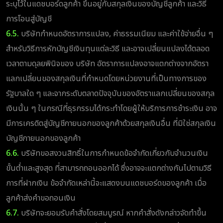
ระบุไว้ในแดชบอร์ดลูกค้า ขึ้นอยู่กับสกุลเงินของบัญชีลูกค้า และวิธี
การโอนสู่บัญชี
6.5.
บริษัทกำหนดอัตราการแปลง, ค่าธรรมเนียม และค่าใช้จ่ายอื่น ๆ
สำหรับวิธีการหักบัญชีเงินทุนแต่ละวิธี และอาจเปลี่ยนแปลงได้ตลอด
เวลาตามดุลยพินิจของ บริษัท อัตราการแปลงอาจแตกต่างจากอัตรา
แลกเปลี่ยนของสกุลเงินที่กำหนดโดยหน่วยงานที่เป็นทางการของ
รัฐบาลใด ๆ และจากระดับตลาดปัจจุบันของอัตราแลกเปลี่ยนของสกุล
เงินนั้น ๆ ในกรณีที่ธุรกรรมได้กระทำโดยผู้ให้บริการการชำระเงิน อาจ
มีการเครดิตสู่บัญชีภายนอกของลูกค้าด้วยสกุลเงินอื่น ที่มิใช่สกุลเงิน
บัญชีภายนอกของลูกค้า
6.6.
บริษัทขอสงวนสิทธิ์ในการกำหนดข้อจำกัดเกี่ยวกับจำนวนเงิน
ขั้นต่ำและสูงสุด ที่สามารถถอนออกได้ ซึ่งอาจจะแตกต่างกันไปตามวิธี
การที่ฝากเงิน ข้อจำกัดเหล่านี้จะแสดงบนแดชบอร์ดของลูกค้า เมื่อ
ลูกค้าส่งคำขอถอนเงิน
6.7.
บริษัทจะยอมรับคำสั่งโดยสมบูรณ์ หากคำสั่งดังกล่าวจัดทำขึ้น