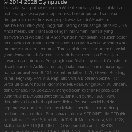
© 2014-2026 Olymptrade
Transaksi yang ditawarkan oleh Website ini hanya dapat dilakukan
oleh orang dewasa yang sepenuhnya berkompeten. Transaksi
dengan instrumen finansial yang ditawarkan di Website ini
melibatkan risiko yang tinggi dan trading dapat sangat berisiko. Jika
Anda melakukan Transaksi dengan instrumen finansial yang
ditawarkan di Website ini, Anda mungkin mengalami kerugian besar
atau bahkan kehilangan seluruh dana dari akun Anda. Sebelum Anda
memutuskan untuk memulai Transaksi dengan instrumen finansial
yang ditawarkan di Website ini, Anda harus meninjau Perjanjian
Layanan dan Informasi Pengungkapan Risiko.
Layanan di Website ini
disediakan oleh Aollikus Limited, dealer finansial berlisensi dengan
nomor perusahaan: 40131, alamat terdaftar: 1276, Govant Building,
Kumul Highway, Port Vila, Republik Vanuatu. Saledo Global LLC,
terdaftar di Euro house, Richmond Hill Road, Kingstown, St. Vincent
dan Grenada, P.O. Box 2897, menyediakan layanan kepada klien
yang trading berbagai aset digital dan klien dengan akun yang
dinominasi dalam berbagai aset digital. Perusahaan ini berizin
sepenuhnya untuk melakukan aktivitas mereka sesuai undang-
undang negara terkait. Perusahaan mitra: VISEPOINT LIMITED (No.
pendaftaran C 94716, terdaftar di 123, Jl. Melita, Valleta, VLT 1123,
Malta) dan MARTIQUE LIMITED (No. pendaftaran HE 43318,
terdaftar di Kypranoros, 13, EVI BUILDING, Lt. 2, Flat/Office 201,