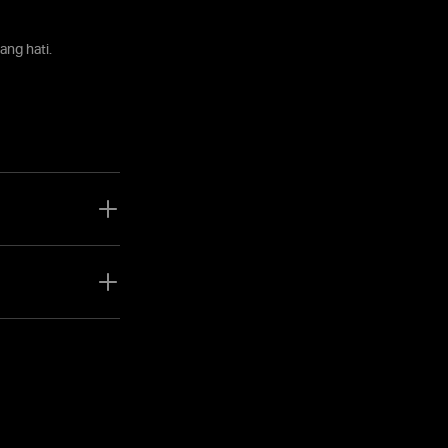
ng hati.
ng, saham, logam,
rumen dalam satu
a dapat memantau
ksi tanpa perlu
f memudahkan Anda