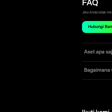
FAQ
Jika Anda tidak m
Hubungi Ban
Aset apa sa
Dengan Olymptrade
indeks, komoditas
Bagaimana 
akun dengan harga 
Olymptrade mengg
pergerakan harga 
memasang perangk
menganalisa pasar