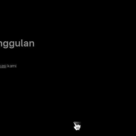
nggulan
kasi
kami