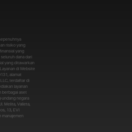
g sepenuhnya
an risiko yang
inansial yang
seluruh dana dari
al yang ditawarkan
Layanan di Website
0131, alamat
LLC, terdaftar di
ediakan layanan
m berbagai aset
ng-undang negara
 Melita, Valleta,
os, 13, EVI
kan manajemen