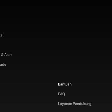
kal
 & Aset
rade
Bantuan
FAQ
Layanan Pendukung