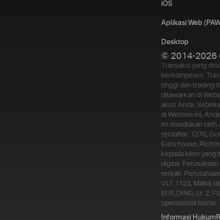
iOS
Aplikasi Web (PAW
Desktop
© 2014-2026 
Transaksi yang dit
berkompeten. Trans
tinggi dan trading 
ditawarkan di Webs
akun Anda. Sebelu
di Website ini, An
ini disediakan oleh
terdaftar: 1276, Go
Euro house, Richmo
kepada klien yang t
digital. Perusahaa
terkait. Perusahaan
VLT 1123, Malta) d
BUILDING, Lt. 2, F
operasional bisnis.
Informasi Hukum
R