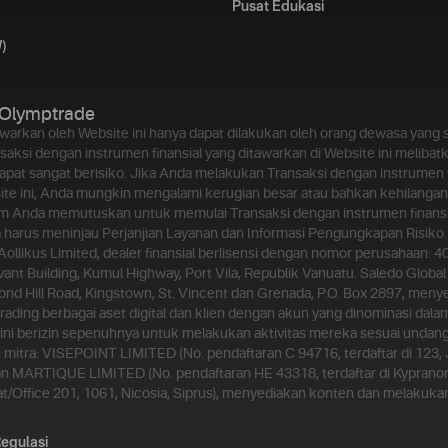
Pusat Edukasi
)
Olymptrade
awarkan oleh Website ini hanya dapat dilakukan oleh orang dewasa yan
aksi dengan instrumen finansial yang ditawarkan di Website ini melibatk
dapat sangat berisiko. Jika Anda melakukan Transaksi dengan instrumen f
ite ini, Anda mungkin mengalami kerugian besar atau bahkan kehilangan 
m Anda memutuskan untuk memulai Transaksi dengan instrumen finansi
da harus meninjau Perjanjian Layanan dan Informasi Pengungkapan Risiko.
 Aollikus Limited, dealer finansial berlisensi dengan nomor perusahaan: 4
vant Building, Kumul Highway, Port Vila, Republik Vanuatu. Saledo Global 
nd Hill Road, Kingstown, St. Vincent dan Grenada, P.O. Box 2897, meny
rading berbagai aset digital dan klien dengan akun yang dinominasi dala
n ini berizin sepenuhnya untuk melakukan aktivitas mereka sesuai unda
 mitra: VISEPOINT LIMITED (No. pendaftaran C 94716, terdaftar di 123, Jl.
an MARTIQUE LIMITED (No. pendaftaran HE 43318, terdaftar di Kypranor
lat/Office 201, 1061, Nicosia, Siprus), menyediakan konten dan melaku
egulasi