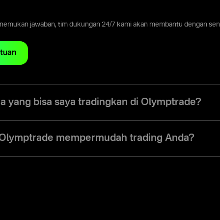
enemukan jawaban, tim dukungan 24/7 kami akan membantu dengan sena
tuan
ja yang bisa saya tradingkan di Olymptrade?
, Anda memiliki akses ke lebih dari 190 aset global, mencakup mata ua
, kripto, dan ETF. Platform ini memudahkan Anda trading berbagai inst
Olymptrade mempermudah trading Anda?
real time dan analisa pasar terintegrasi.
abungkan seluruh aset, alat, dan data pasar dalam satu platform. And
secara real time, beralih antar pasar dengan cepat, dan mengelola transa
at lunak tambahan. Antarmuka yang intuitif dan grafik yang responsi
 serta bertindak cepat saat peluang muncul.