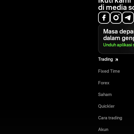
Ikuti kami
di media s
Masa depa
dalam gen
Unduh aplikasi
Trading
Fixed Time
Forex
Saham
Quickler
Cara trading
Akun