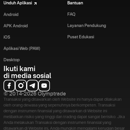
Unduh Aplikasi
Bantuan
FAQ
Android
Layanan Pendukung
APK Android
Pusat Edukasi
iOS
Aplikasi Web (PAW)
Desktop
Ikuti kami
di media sosial
© 2014-2026 Olymptrade
Transaksi yang ditawarkan oleh Website ini hanya dapat dilakukan
oleh orang dewasa yang sepenuhnya berkompeten. Transaksi
dengan instrumen finansial yang ditawarkan di Website ini
melibatkan risiko yang tinggi dan trading dapat sangat berisiko. Jika
Anda melakukan Transaksi dengan instrumen finansial yang
ditawarkan di Website ini, Anda mungkin mengalami kerugian besar