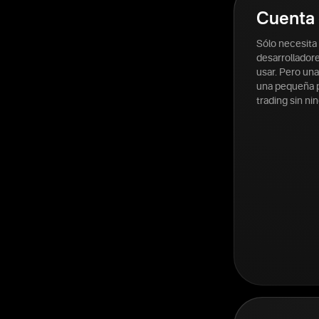
Cuenta 
Sólo necesita
desarrolladore
usar. Pero un
una pequeña p
trading sin ni