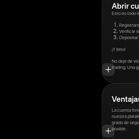
Abrir cu
Esto es todo l
Registrar
Verificar s
Depositar
¡Y listo!
No deje de vi
trading. Una g
Ventaja
La cuenta for
nuestra plataf
grado de segur
posible.