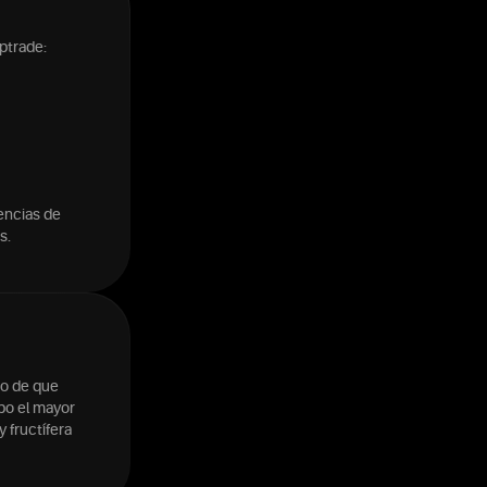
ptrade:
encias de
s.
do de que
mpo el mayor
 fructífera