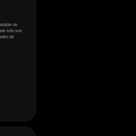
radable de
ade sólo son
dades de